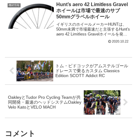
応できるように設計されており、カンパ
Hunt’s aero 42 Limitless Gravel
機材情報
は「オールグラベル...
ホイールは市場で最速のサブ
50mmグラベルホイール
イギリスのホイールメーカーHUNTは、
50mm未満で市場最速だと主張するHunt's
aero 42 Limitless Gravelホイールを発
表。同社はこれまで、市場最速という
2020.10.22
48Limitless Aero Discを発表していた。
H...
トム・ピドコックがアムステルゴール
ドレースで乗るカスタム Classics
Edition SCOTT Addict RC
OakleyとTudor Pro Cycling Teamが共
同開発・最速のヘッドシステムOakley
Velo KatoとVELO MACH
コメント