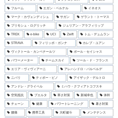
フルーム
エガン・ベルナル
イネオス
マーク・カヴェンディシュ
サガン
ゲラント・トーマス
プリモシュ・ログリッチ
ジュリアン・アラフィリップ
TREK
e-bike
UCI
Zwift
トム・デュムラン
STRAVA
フィリッポ・ガンナ
カレブ・ユアン
ヴィクトール・カンペナールツ
ポール・セイシャス
パワーメーター
チームスカイ
ツール・ド・フランス
エリア・ヴィヴィアーニ
アレハンドロ・バルベルデ
ニバリ
ティボー・ピノ
アイザック・デルトロ
アンドレ・グライペル
ミハウ・クフィアトコフスキ
空気抵抗
ブエルタ
寒さ対策
新城幸也
体幹
チェーン
健康
パワートレーニング
暑さ対策
腰痛
携帯工具
大町健斗
メンテナンス