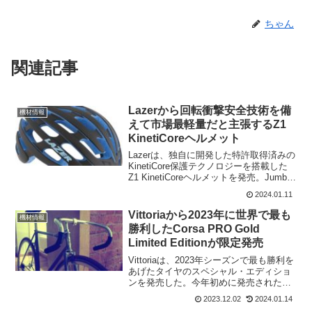
ちゃん
関連記事
Lazerから回転衝撃安全技術を備
機材情報
えて市場最軽量だと主張するZ1
KinetiCoreヘルメット
Lazerは、独自に開発した特許取得済みの
KinetiCore保護テクノロジーを搭載した
Z1 KinetiCoreヘルメットを発売。Jumbo-
Vismaのワウト・ファンアールトが、シ
2024.01.11
クロクロスでこの新型ヘルメットを5レー
スほど使用していた...
Vittoriaから2023年に世界で最も
機材情報
勝利したCorsa PRO Gold
Limited Editionが限定発売
Vittoriaは、2023年シーズンで最も勝利を
あげたタイヤのスペシャル・エディショ
ンを発売した。今年初めに発売されたコ
ットン・タイヤ「Corsa Pro」をベースに
2023.12.02
2024.01.14
した限定版タイヤ「Corsa PRO Gold」を