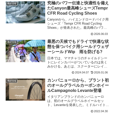
発売し、昨年の勝利を祝...
究極のパワー伝達と快適性を備え
機材情報
たCanyon最高峰シューズTempr
CFR Road Cycling Shoes
Canyonから、ハイエンドロードバイク用
シューズ「Tempr CFR Road Cycling
Shoes」が発表された。最高峰のパワー
伝達と長時間の快適性を追求したプロ仕
2026.06.03
様のモデルで、CFR（Canyon Factory
Racing）...
最悪の天候でもドライで快適な状
機材情報
態を保つバイク用シールドウェザ
ーシールドWip 雨を防げる?
日本では、ママチャリのチャイルドシー
トにレインカバーがついているのは良く
みかける。あとは、スクーターにレイン
カバーがついているものとか。今回紹介
2024.04.07
2026.01.06
するのは、自転車用のシールドだ。クラ
ウドファンディングで、資金を集めてい
カンパニョーロから、ブラント初
機材情報
るのけど、突風とか吹くと...
のオールグラベルカーボンホイー
ルCampagnolo Levante登場
イタリアンブランドのカンパニョーロ
は、初のオールグラベルホイールセッ
ト、Levanteを発表した。ミドルハイトの
30mmカーボンホイールは、オフロード
2022.04.30
バイクパッキングの冒険やレースにも対