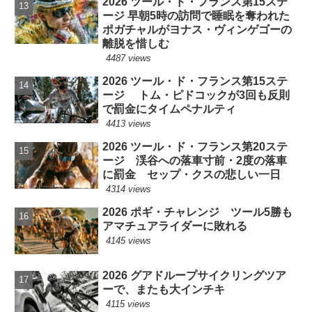
2026 ツール・ド・フランス第15ステ
ージ 早朝5時の訪問で睡眠を奪われた
ポガチャルがヨナス・ヴィンゲゴーの
離脱を惜しむ
4487 views
2026 ツール・ド・フランス第15ステ
ージ トム・ピドコックが3回も反則
で罰金にタイムペナルティ
4413 views
2026 ツール・ド・フランス第20ステ
ージ 渓谷への落車寸前・2度の落車
に罰金 セップ・クスの悲しい一日
4314 views
2026 ポギ・チャレンジ ツール5勝も
アマチュアライダーに敗れる
4145 views
2026 グアドループサイクリングツア
ーで、またも大インチキ
4115 views