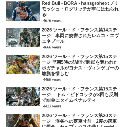
Red Bull - BORA - hansgroheのプリ
モッシュ・ログリッチが車にはねられ
る!
4676 views
2026 ツール・ド・フランス第14ステ
ージ 車両に妨害されたレムコ・エヴ
ェネプール
4666 views
2026 ツール・ド・フランス第15ステ
ージ 早朝5時の訪問で睡眠を奪われた
ポガチャルがヨナス・ヴィンゲゴーの
離脱を惜しむ
4489 views
2026 ツール・ド・フランス第15ステ
ージ トム・ピドコックが3回も反則
で罰金にタイムペナルティ
4413 views
2026 ツール・ド・フランス第20ステ
ージ 渓谷への落車寸前・2度の落車
に罰金 セップ・クスの悲しい一日