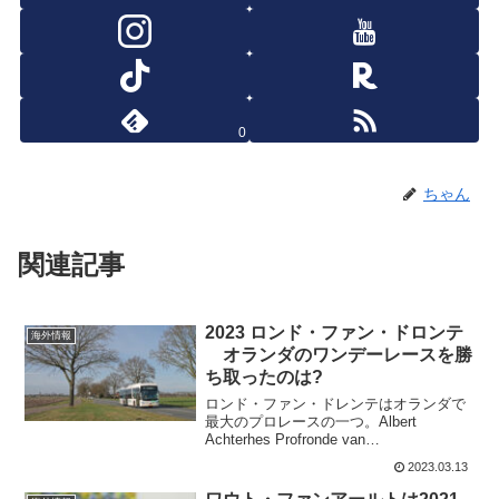
0
ちゃん
関連記事
2023 ロンド・ファン・ドロンテ
海外情報
オランダのワンデーレースを勝
ち取ったのは?
ロンド・ファン・ドレンテはオランダで
最大のプロレースの一つ。Albert
Achterhes Profronde van
Drenthe(1.1)1960年から2004年まで、ア
2023.03.13
マチュアレースとして開催。ロンド・フ
ァン・ドレンテがヨーロッパ...