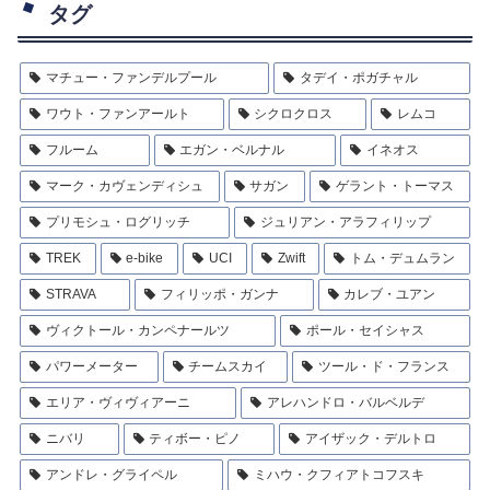
タグ
マチュー・ファンデルプール
タデイ・ポガチャル
ワウト・ファンアールト
シクロクロス
レムコ
フルーム
エガン・ベルナル
イネオス
マーク・カヴェンディシュ
サガン
ゲラント・トーマス
プリモシュ・ログリッチ
ジュリアン・アラフィリップ
TREK
e-bike
UCI
Zwift
トム・デュムラン
STRAVA
フィリッポ・ガンナ
カレブ・ユアン
ヴィクトール・カンペナールツ
ポール・セイシャス
パワーメーター
チームスカイ
ツール・ド・フランス
エリア・ヴィヴィアーニ
アレハンドロ・バルベルデ
ニバリ
ティボー・ピノ
アイザック・デルトロ
アンドレ・グライペル
ミハウ・クフィアトコフスキ