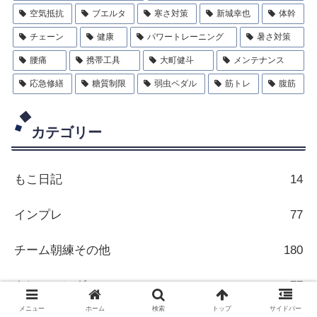
空気抵抗
ブエルタ
寒さ対策
新城幸也
体幹
チェーン
健康
パワートレーニング
暑さ対策
腰痛
携帯工具
大町健斗
メンテナンス
応急修繕
糖質制限
弱虫ペダル
筋トレ
腹筋
カテゴリー
もこ日記
14
インプレ
77
チーム朝練その他
180
トレーニング
77
メニュー
ホーム
検索
トップ
サイドバー