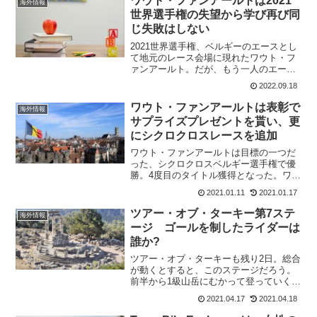
ワウト・ファンアールトは2021
海外情報
世界選手権の失望から学び再び同
じ失敗はしない
2021世界選手権、ベルギーのエースとし
て地元のレース会場に現れたワウト・フ
ァンアールト。だが、もう一人のエー
ス、レムコ・エヴェネプールを序盤のア
2022.09.18
タックから使ってしまい、終盤も集団牽
引を行って走り終えてしまう。チームの
ワウト・ファンアールトは表彰で
海外情報
ため、ワウト・ファンア...
サプライズプレゼントを貰い、更
にシクロクロスレースを追加
ワウト・ファンアールトは目標の一つだ
った、シクロクロスベルギー選手権で優
勝。4度目のタイトル獲得となった。ワウ
ト・ファンアールトは表彰式で嬉しいサ
2021.01.11
2021.01.17
プライズプレゼントを主催者から受け取
った。さらに、世界選手権での勝利のた
ツアー・オブ・ターキー第7ステ
海外情報
めに、追加のシクロクロ...
ージ ゴールを制したライダーは
誰か?
ツアー・オブ・ターキーも残り2日。総合
が動くとすると、このステージだろう。
前半から1級山岳にむかって登っていくの
で集団が絞られることが予想される。総
2021.04.17
2021.04.18
合首位のホセ・マヌエル・ディアス
(DELKO)のリードが守れるか注目され