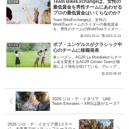
Team BikeExchangeは、女性の
海外情報
る。第7ステージ マ...
最低賃金を男性チームにあわせる
プロの最低賃金はいくらなのか?
Team BikeExchangeは、女性の
WorldTourチームのライダーの最低賃金
を、男性のチームのWorldTourライダーに
義務付けられている賃金と同一とした。
2021.03.11
2023.11.24
Trek - Segafredoも、すでに男性の
WorldTourの最...
ボブ・ユンゲルスがクラシック中
海外情報
心のチームに移籍発表
来シーズン、AG2R La Mondialeからチー
ム名を変更するAG2R Citroën Teamが移
籍により強化を続けている。グレッグ・
ファンアーヴェルマート、リリアン・カ
2020.08.18
ルメジャーヌに続いて、移籍市場の目玉
であったボブ・ユンゲルスがD...
2026 ジロ・デ・イタリア UAE
Team Emirates – XRGは誰がエース?
2026 ジロ・デ・イタリア第1ステー
ジ 大落車でディラン・フルーネウェ