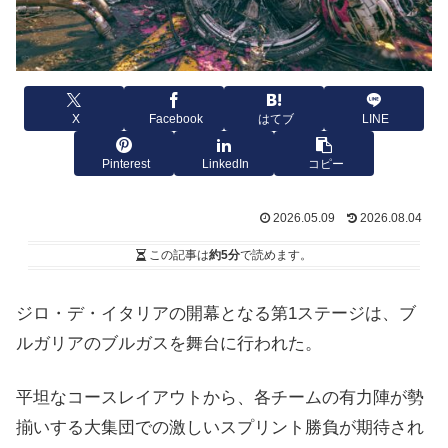
X
Facebook
はてブ
LINE
Pinterest
LinkedIn
コピー
2026.05.09
2026.08.04
この記事は
約5分
で読めます。
ジロ・デ・イタリアの開幕となる第1ステージは、ブ
ルガリアのブルガスを舞台に行われた。
平坦なコースレイアウトから、各チームの有力陣が勢
揃いする大集団での激しいスプリント勝負が期待され