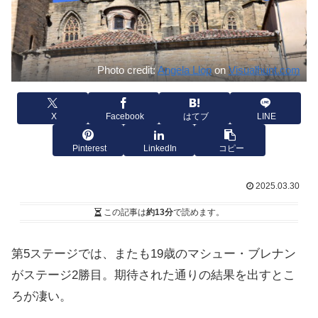
Photo credit:
Angela Llop
on
Visualhunt.com
X
Facebook
はてブ
LINE
Pinterest
LinkedIn
コピー
2025.03.30
この記事は
約13分
で読めます。
第5ステージでは、またも19歳のマシュー・ブレナン
がステージ2勝目。期待された通りの結果を出すとこ
ろが凄い。