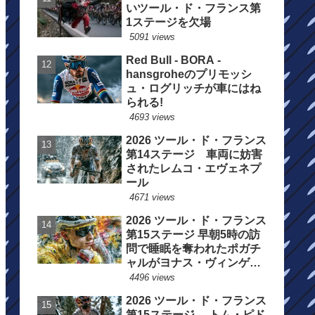
いツール・ド・フランス第
1ステージを欠場
5091 views
Red Bull - BORA -
hansgroheのプリモッシ
ュ・ログリッチが車にはね
られる!
4693 views
2026 ツール・ド・フランス
第14ステージ 車両に妨害
されたレムコ・エヴェネプ
ール
4671 views
2026 ツール・ド・フランス
第15ステージ 早朝5時の訪
問で睡眠を奪われたポガチ
ャルがヨナス・ヴィンゲゴ
ーの離脱を惜しむ
4496 views
2026 ツール・ド・フランス
第15ステージ トム・ピド