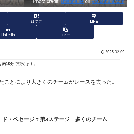
Photo credit:
kristobalite
on
Visualhunt.com
はてブ
LINE
LinkedIn
コピー
2025.02.09
は
約10分
で読めます。
したことにより大きくのチームがレースを去った。
ール・ド・ベセージュ第3ステージ 多くのチーム