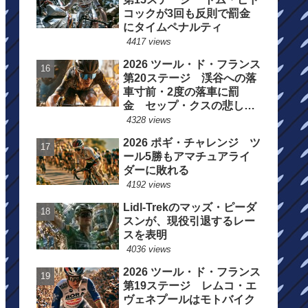
コックが3回も反則で罰金
にタイムペナルティ
4417 views
2026 ツール・ド・フランス
第20ステージ 渓谷への落
車寸前・2度の落車に罰
金 セップ・クスの悲しい
一日
4328 views
2026 ポギ・チャレンジ ツ
ール5勝もアマチュアライ
ダーに敗れる
4192 views
Lidl-Trekのマッズ・ピーダ
スンが、現役引退するレー
スを表明
4036 views
2026 ツール・ド・フランス
第19ステージ レムコ・エ
ヴェネプールはモトバイク