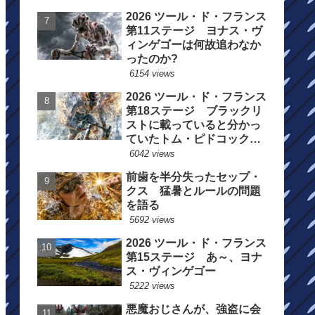
2026 ツール・ド・フランス
第11ステージ ヨナス・ヴ
ィンゲゴーは何故追わなか
ったのか?
6154 views
2026 ツール・ド・フランス
第18ステージ ブラックリ
ストに載っていると分かっ
ていたトム・ピドコックは
総合順位死守に
6042 views
前歯を半分失ったセップ・
クス 猛暑とルールの問題
を語る
5692 views
2026 ツール・ド・フランス
第15ステージ あ～、ヨナ
ス・ヴィンゲゴー
5222 views
悪魔おじさんが、強盗に会