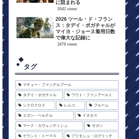
に阻まれる
3542 views
2026 ツール・ド・フラン
ス：タデイ・ポガチャルが
マイヨ・ジョーヌ着用日数
で偉大な記録に
3479 views
タグ
マチュー・ファンデルプール
タデイ・ポガチャル
ワウト・ファンアールト
シクロクロス
レムコ
フルーム
エガン・ベルナル
イネオス
マーク・カヴェンディシュ
サガン
ゲラント・トーマス
プリモシュ・ログリッチ