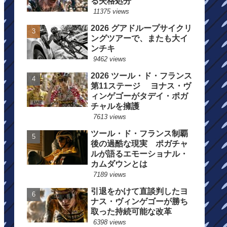
る失格処分
11375 views
2026 グアドループサイクリ
ングツアーで、またも大イ
ンチキ
9462 views
2026 ツール・ド・フランス
第11ステージ ヨナス・ヴ
ィンゲゴーがタデイ・ポガ
チャルを擁護
7613 views
ツール・ド・フランス制覇
後の過酷な現実 ポガチャ
ルが語るエモーショナル・
カムダウンとは
7189 views
引退をかけて直談判したヨ
ナス・ヴィンゲゴーが勝ち
取った持続可能な改革
6398 views