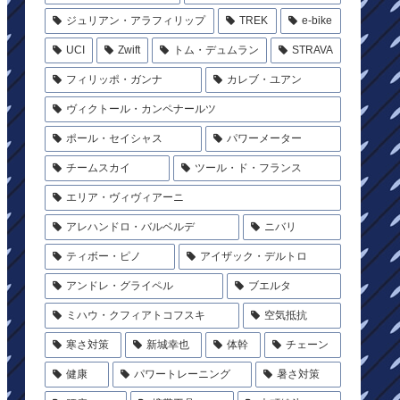
ジュリアン・アラフィリップ
TREK
e-bike
UCI
Zwift
トム・デュムラン
STRAVA
フィリッポ・ガンナ
カレブ・ユアン
ヴィクトール・カンペナールツ
ポール・セイシャス
パワーメーター
チームスカイ
ツール・ド・フランス
エリア・ヴィヴィアーニ
アレハンドロ・バルベルデ
ニバリ
ティボー・ピノ
アイザック・デルトロ
アンドレ・グライペル
ブエルタ
ミハウ・クフィアトコフスキ
空気抵抗
寒さ対策
新城幸也
体幹
チェーン
健康
パワートレーニング
暑さ対策