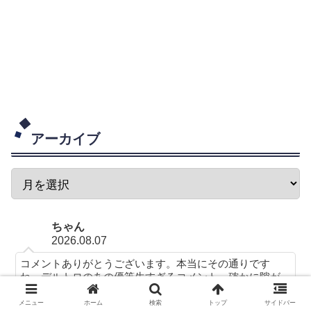
アーカイブ
ちゃん
2026.08.07
コメントありがとうございます。本当にその通りです
ね。デルトロのあの優等生すぎるコメント、確かに隙が
なさすぎ。なんというか、昔の同じチーム内でも口もき
かないといったようなバチバチの争いがあってもいいよ
メニュー
ホーム
検索
トップ
サイドバー