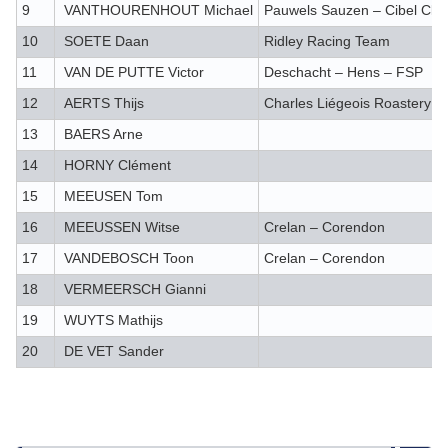
9
VANTHOURENHOUT Michael
Pauwels Sauzen – Cibel Cle
10
SOETE Daan
Ridley Racing Team
11
VAN DE PUTTE Victor
Deschacht – Hens – FSP
12
AERTS Thijs
Charles Liégeois Roastery C
13
BAERS Arne
14
HORNY Clément
15
MEEUSEN Tom
16
MEEUSSEN Witse
Crelan – Corendon
17
VANDEBOSCH Toon
Crelan – Corendon
18
VERMEERSCH Gianni
19
WUYTS Mathijs
20
DE VET Sander