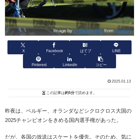
Image by
Charles Miske
from
Pixabay
X
Facebook
はてブ
LINE
Pinterest
LinkedIn
コピー
2025.01.13
この記事は
約5分
で読めます。
昨夜は、ベルギー、オランダなどシクロクロス大国の
2025チャンピオンをきめる国内選手権があった。
だが、各国の放送はスケートを優先。そのため、気に