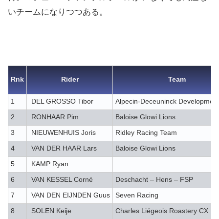
いチームになりつつある。
Rnk
Rider
Team
1
DEL GROSSO Tibor
Alpecin-Deceuninck Developmen
2
RONHAAR Pim
Baloise Glowi Lions
3
NIEUWENHUIS Joris
Ridley Racing Team
4
VAN DER HAAR Lars
Baloise Glowi Lions
5
KAMP Ryan
6
VAN KESSEL Corné
Deschacht – Hens – FSP
7
VAN DEN EIJNDEN Guus
Seven Racing
8
SOLEN Keije
Charles Liégeois Roastery CX