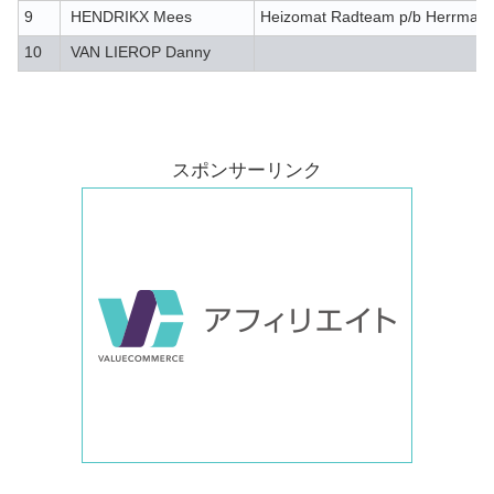
9
HENDRIKX Mees
Heizomat Radteam p/b Herrman
10
VAN LIEROP Danny
スポンサーリンク