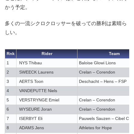
かう予定。
多くの一流シクロクロッサーを破っての勝利は素晴ら
しい。
Rnk
Rider
Team
1
NYS Thibau
Baloise Glowi Lions
2
SWEECK Laurens
Crelan – Corendon
3
AERTS Toon
Deschacht – Hens – FSP
4
VANDEPUTTE Niels
5
VERSTRYNGE Emiel
Crelan – Corendon
6
WYSEURE Joran
Crelan – Corendon
7
ISERBYT Eli
Pauwels Sauzen – Cibel Cle
8
ADAMS Jens
Athletes for Hope