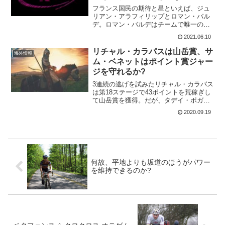
フランス国民の期待と星といえば、ジュ
リアン・アラフィリップとロマン・バル
デ。ロマン・バルデはチームで唯一のリ
ーダーとなることを嫌い、フランスのチ
2021.06.10
ームAG2RからTeam DSMに移籍。念願
のジロ・デ・イタリアに出場し、総合7位
リチャル・カラパスは山岳賞、サ
海外情報
でフニッシュし...
ム・ベネットはポイント賞ジャー
ジを守れるか?
3連続の逃げを試みたリチャル・カラパス
は第18ステージで43ポイントを荒稼ぎし
て山岳賞を獲得。だが、タデイ・ポガチ
ャルとは2ポイントの差しかない。第20ス
2020.09.19
テージ個人タイムトライヤルでも山岳ポ
イントが設けられている。さて、リチャ
ル・カラパスと...
何故、平地よりも坂道のほうがパワー
を維持できるのか?