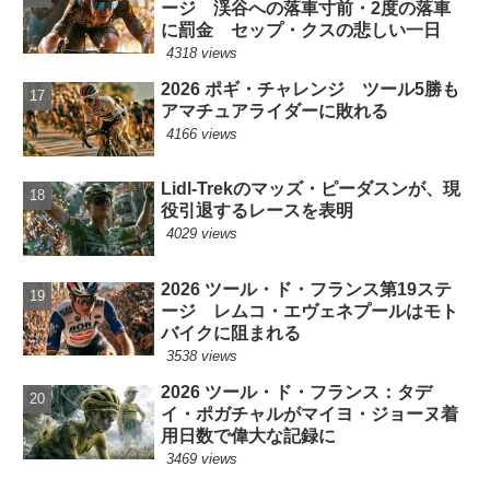
ージ 渓谷への落車寸前・2度の落車
に罰金 セップ・クスの悲しい一日
4318 views
2026 ポギ・チャレンジ ツール5勝も
アマチュアライダーに敗れる
4166 views
Lidl-Trekのマッズ・ピーダスンが、現
役引退するレースを表明
4029 views
2026 ツール・ド・フランス第19ステ
ージ レムコ・エヴェネプールはモト
バイクに阻まれる
3538 views
2026 ツール・ド・フランス：タデ
イ・ポガチャルがマイヨ・ジョーヌ着
用日数で偉大な記録に
3469 views