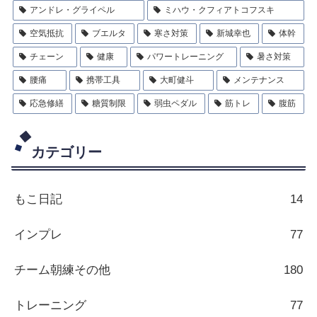
アンドレ・グライペル
ミハウ・クフィアトコフスキ
空気抵抗
ブエルタ
寒さ対策
新城幸也
体幹
チェーン
健康
パワートレーニング
暑さ対策
腰痛
携帯工具
大町健斗
メンテナンス
応急修繕
糖質制限
弱虫ペダル
筋トレ
腹筋
カテゴリー
もこ日記
14
インプレ
77
チーム朝練その他
180
トレーニング
77