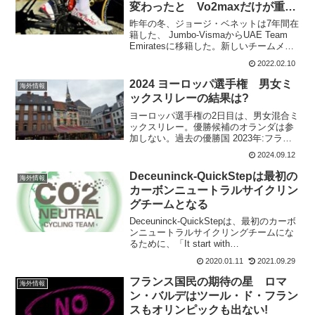
変わったと Vo2maxだけが重要
ではない
昨年の冬、ジョージ・ベネットは7年間在
籍した、 Jumbo-VismaからUAE Team
Emiratesに移籍した。新しいチームメイ
トと一緒になってまだ1週間しか経ってい
2022.02.10
ないが、前のチームと何が違うのか、す
でに分かっているようだ。 Ju...
2024 ヨーロッパ選手権 男女ミ
海外情報
ックスリレーの結果は?
ヨーロッパ選手権の2日目は、男女混合ミ
ックスリレー。優勝候補のオランダは参
加しない。過去の優勝国 2023年:フラン
ス 2022年: 開催なし 2021年:イタリア
2024.09.12
2020年: ドイツ 2019年: オランダ男女ミ
ックスリレー ヒュース...
Deceuninck-QuickStepは最初の
海外情報
カーボンニュートラルサイクリン
グチームとなる
Deceuninck-QuickStepは、最初のカーボ
ンニュートラルサイクリングチームにな
るために、「It start with
us（#itstartswithus）」というハッシュタ
2020.01.11
2021.09.29
グを付けた野心的なサステナビリティプ
ロジェクトを開始...
フランス国民の期待の星 ロマ
海外情報
ン・バルデはツール・ド・フラン
スもオリンピックも出ない!