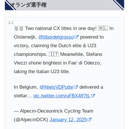
オランダ選手権
🥇🥇 Two national CX titles in one day! 🇳🇱 In
Oisterwijk,
@tibordelgrosso
powered to
victory, claiming the Dutch elite & U23
championships. 🇮🇹 Meanwhile, Stefano
Viezzi shone brightest in Fae’ di Oderzo,
taking the Italian U23 title.
In Belgium,
@NielsVDPutte
delivered a
stellar…
pic.twitter.com/uFBX4If7tL
— Alpecin-Deceuninck Cycling Team
(@AlpecinDCK)
January 12, 2025