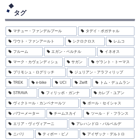
タグ
マチュー・ファンデルプール
タデイ・ポガチャル
ワウト・ファンアールト
シクロクロス
レムコ
フルーム
エガン・ベルナル
イネオス
マーク・カヴェンディシュ
サガン
ゲラント・トーマス
プリモシュ・ログリッチ
ジュリアン・アラフィリップ
TREK
e-bike
UCI
Zwift
トム・デュムラン
STRAVA
フィリッポ・ガンナ
カレブ・ユアン
ヴィクトール・カンペナールツ
ポール・セイシャス
パワーメーター
チームスカイ
ツール・ド・フランス
エリア・ヴィヴィアーニ
アレハンドロ・バルベルデ
ニバリ
ティボー・ピノ
アイザック・デルトロ