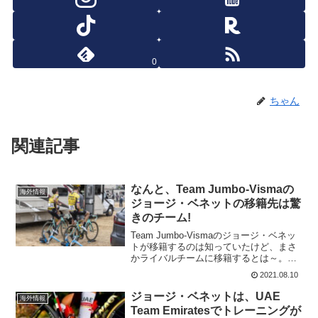
0
ちゃん
関連記事
なんと、Team Jumbo-Vismaの
海外情報
ジョージ・ベネットの移籍先は驚
きのチーム!
Team Jumbo-Vismaのジョージ・ベネッ
トが移籍するのは知っていたけど、まさ
かライバルチームに移籍するとは～。移
籍先は、なんとUAE Team Emirates。タ
2021.08.10
デイ・ポガチャルの為の山岳アシストは
着々と強化されている。ジョージ...
ジョージ・ベネットは、UAE
海外情報
Team Emiratesでトレーニングが