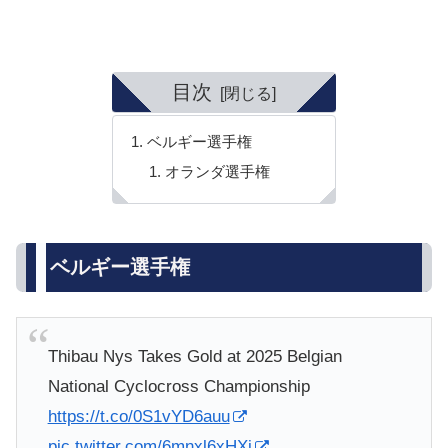
目次
ベルギー選手権
オランダ選手権
ベルギー選手権
Thibau Nys Takes Gold at 2025 Belgian
National Cyclocross Championship
https://t.co/0S1vYD6auu
pic.twitter.com/6mnxl6xHXj