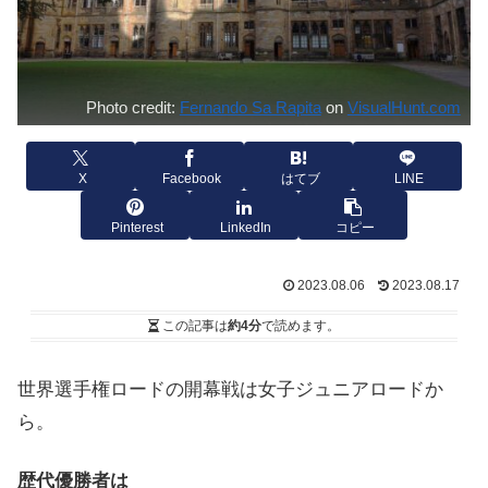
Photo credit:
Fernando Sa Rapita
on
VisualHunt.com
X
Facebook
はてブ
LINE
Pinterest
LinkedIn
コピー
2023.08.06
2023.08.17
この記事は
約4分
で読めます。
世界選手権ロードの開幕戦は女子ジュニアロードか
ら。
歴代優勝者は