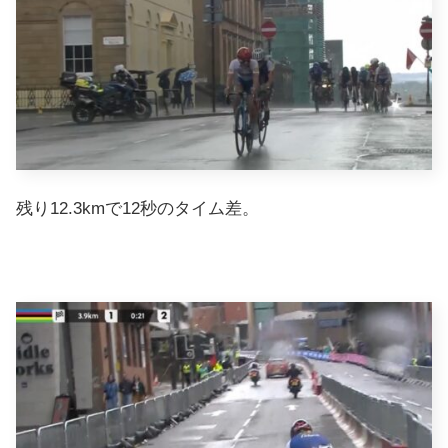
残り12.3kmで12秒のタイム差。