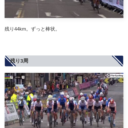
残り44km。ずっと棒状。
残り3周