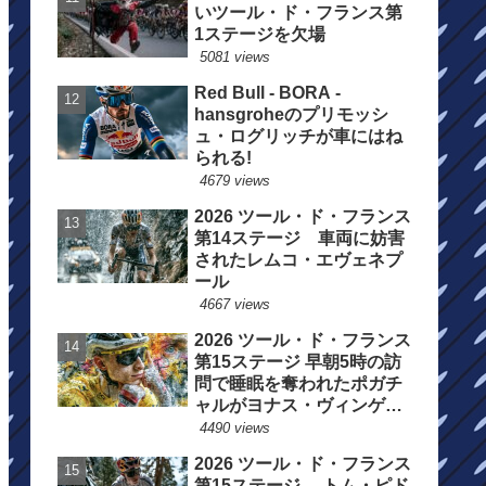
いツール・ド・フランス第
1ステージを欠場
5081 views
Red Bull - BORA -
hansgroheのプリモッシ
ュ・ログリッチが車にはね
られる!
4679 views
2026 ツール・ド・フランス
第14ステージ 車両に妨害
されたレムコ・エヴェネプ
ール
4667 views
2026 ツール・ド・フランス
第15ステージ 早朝5時の訪
問で睡眠を奪われたポガチ
ャルがヨナス・ヴィンゲゴ
ーの離脱を惜しむ
4490 views
2026 ツール・ド・フランス
第15ステージ トム・ピド