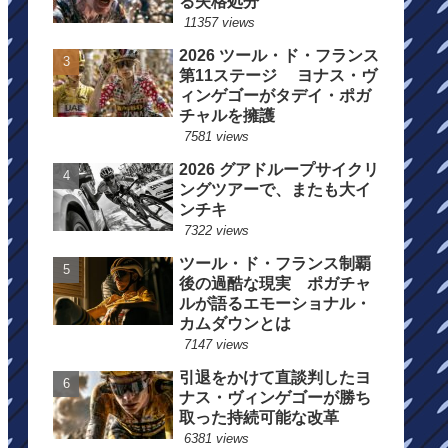
る失格処分
11357 views
2026 ツール・ド・フランス
第11ステージ ヨナス・ヴ
ィンゲゴーがタデイ・ポガ
チャルを擁護
7581 views
2026 グアドループサイクリ
ングツアーで、またも大イ
ンチキ
7322 views
ツール・ド・フランス制覇
後の過酷な現実 ポガチャ
ルが語るエモーショナル・
カムダウンとは
7147 views
引退をかけて直談判したヨ
ナス・ヴィンゲゴーが勝ち
取った持続可能な改革
6381 views