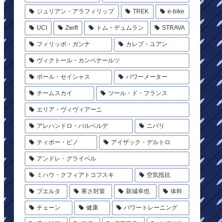
ジュリアン・アラフィリップ
TREK
e-bike
UCI
Zwift
トム・デュムラン
STRAVA
フィリッポ・ガンナ
カレブ・ユアン
ヴィクトール・カンペナールツ
ポール・セイシャス
パワーメーター
チームスカイ
ツール・ド・フランス
エリア・ヴィヴィアーニ
アレハンドロ・バルベルデ
ニバリ
ティボー・ピノ
アイザック・デルトロ
アンドレ・グライペル
ミハウ・クフィアトコフスキ
空気抵抗
ブエルタ
寒さ対策
新城幸也
体幹
チェーン
健康
パワートレーニング