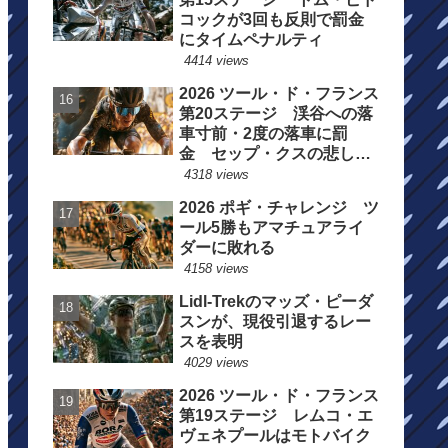
コックが3回も反則で罰金
にタイムペナルティ
4414 views
2026 ツール・ド・フランス
第20ステージ 渓谷への落
車寸前・2度の落車に罰
金 セップ・クスの悲しい
一日
4318 views
2026 ポギ・チャレンジ ツ
ール5勝もアマチュアライ
ダーに敗れる
4158 views
Lidl-Trekのマッズ・ピーダ
スンが、現役引退するレー
スを表明
4029 views
2026 ツール・ド・フランス
第19ステージ レムコ・エ
ヴェネプールはモトバイク