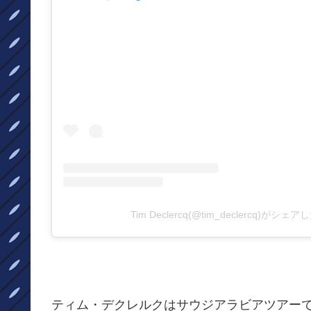
Tim Declercq(@tim_declercq)がシェ
ティム・デクレルクはサウジアラビアツアー