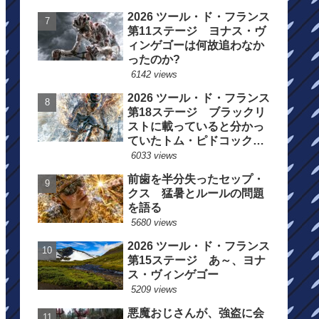
2026 ツール・ド・フランス
第11ステージ ヨナス・ヴ
ィンゲゴーは何故追わなか
ったのか?
6142 views
2026 ツール・ド・フランス
第18ステージ ブラックリ
ストに載っていると分かっ
ていたトム・ピドコックは
総合順位死守に
6033 views
前歯を半分失ったセップ・
クス 猛暑とルールの問題
を語る
5680 views
2026 ツール・ド・フランス
第15ステージ あ～、ヨナ
ス・ヴィンゲゴー
5209 views
悪魔おじさんが、強盗に会