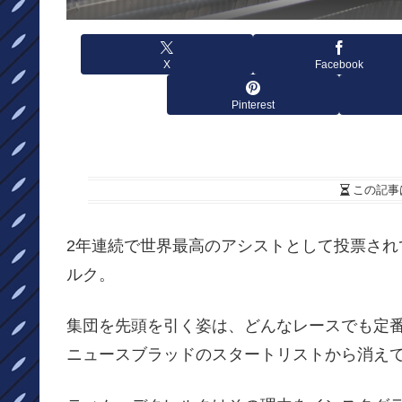
X
Facebook
Pinterest
この記事
2年連続で世界最高のアシストとして投票されているQui
ルク。
集団を先頭を引く姿は、どんなレースでも定
ニュースブラッドのスタートリストから消え