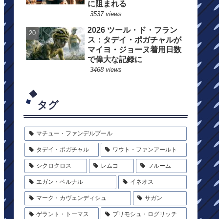
に阻まれる
3537 views
2026 ツール・ド・フラン
ス：タデイ・ポガチャルが
マイヨ・ジョーヌ着用日数
で偉大な記録に
3468 views
タグ
マチュー・ファンデルプール
タデイ・ポガチャル
ワウト・ファンアールト
シクロクロス
レムコ
フルーム
エガン・ベルナル
イネオス
マーク・カヴェンディシュ
サガン
ゲラント・トーマス
プリモシュ・ログリッチ