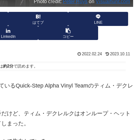
Photo credit:
Peter Huys
on
Visualhunt.com
はてブ
LINE
LinkedIn
コピー
2022.02.24
2023.10.11
は
約2分
で読めます。
ck-Step Alpha Vinyl Teamのティム・デクレ
番だけど、ティム・デクレルクはオンループ・ヘット
てしまった。