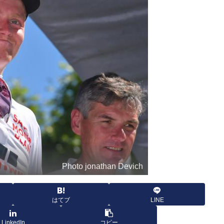
Photo jonathan Devich
はてブ
LINE
LinkedIn
コピー