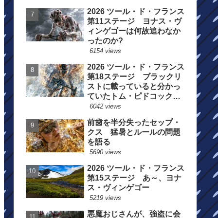
2026 ツール・ド・フランス
第11ステージ ヨナス・ヴ
ィンゲゴーは何故追わなか
ったのか?
6154 views
2026 ツール・ド・フランス
第18ステージ ブラックリ
ストに載っていると分かっ
ていたトム・ピドコックは
総合順位死守に
6042 views
前歯を半分失ったセップ・
クス 猛暑とルールの問題
を語る
5690 views
2026 ツール・ド・フランス
第15ステージ あ～、ヨナ
ス・ヴィンゲゴー
5219 views
悪魔おじさんが、強盗に会