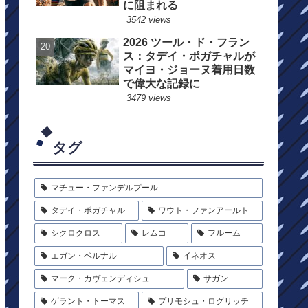
に阻まれる
3542 views
2026 ツール・ド・フラン
ス：タデイ・ポガチャルが
マイヨ・ジョーヌ着用日数
で偉大な記録に
3479 views
タグ
マチュー・ファンデルプール
タデイ・ポガチャル
ワウト・ファンアールト
シクロクロス
レムコ
フルーム
エガン・ベルナル
イネオス
マーク・カヴェンディシュ
サガン
ゲラント・トーマス
プリモシュ・ログリッチ