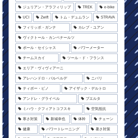
ジュリアン・アラフィリップ
TREK
e-bike
UCI
Zwift
トム・デュムラン
STRAVA
フィリッポ・ガンナ
カレブ・ユアン
ヴィクトール・カンペナールツ
ポール・セイシャス
パワーメーター
チームスカイ
ツール・ド・フランス
エリア・ヴィヴィアーニ
アレハンドロ・バルベルデ
ニバリ
ティボー・ピノ
アイザック・デルトロ
アンドレ・グライペル
ブエルタ
ミハウ・クフィアトコフスキ
空気抵抗
寒さ対策
新城幸也
体幹
チェーン
健康
パワートレーニング
暑さ対策