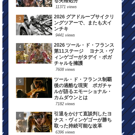
る失格処分
11371 views
2026 グアドループサイクリ
ングツアーで、またも大イ
ンチキ
9441 views
2026 ツール・ド・フランス
第11ステージ ヨナス・ヴ
ィンゲゴーがタデイ・ポガ
チャルを擁護
7608 views
ツール・ド・フランス制覇
後の過酷な現実 ポガチャ
ルが語るエモーショナル・
カムダウンとは
7182 views
引退をかけて直談判したヨ
ナス・ヴィンゲゴーが勝ち
取った持続可能な改革
6396 views