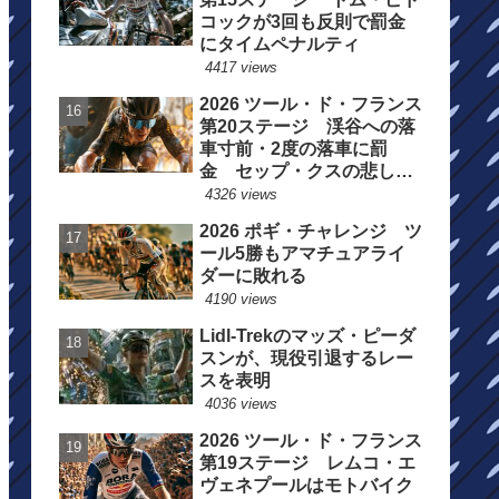
コックが3回も反則で罰金
にタイムペナルティ
4417 views
2026 ツール・ド・フランス
第20ステージ 渓谷への落
車寸前・2度の落車に罰
金 セップ・クスの悲しい
一日
4326 views
2026 ポギ・チャレンジ ツ
ール5勝もアマチュアライ
ダーに敗れる
4190 views
Lidl-Trekのマッズ・ピーダ
スンが、現役引退するレー
スを表明
4036 views
2026 ツール・ド・フランス
第19ステージ レムコ・エ
ヴェネプールはモトバイク