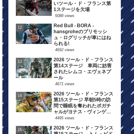
いツール・ド・フランス第
1ステージを欠場
5088 views
Red Bull - BORA -
hansgroheのプリモッシ
ュ・ログリッチが車にはね
られる!
4692 views
2026 ツール・ド・フランス
第14ステージ 車両に妨害
されたレムコ・エヴェネプ
ール
4671 views
2026 ツール・ド・フランス
第15ステージ 早朝5時の訪
問で睡眠を奪われたポガチ
ャルがヨナス・ヴィンゲゴ
ーの離脱を惜しむ
4495 views
2026 ツール・ド・フランス
第15ステージ トム・ピド