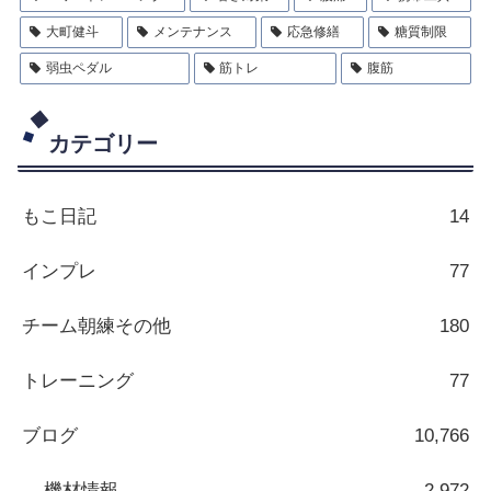
大町健斗
メンテナンス
応急修繕
糖質制限
弱虫ペダル
筋トレ
腹筋
カテゴリー
もこ日記
14
インプレ
77
チーム朝練その他
180
トレーニング
77
ブログ
10,766
機材情報
2,972