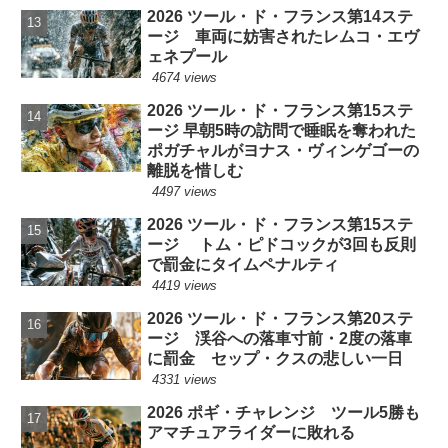
2026 ツール・ド・フランス第14ステ
ージ 車両に妨害されたレムコ・エヴ
ェネプール
4674 views
2026 ツール・ド・フランス第15ステ
ージ 早朝5時の訪問で睡眠を奪われた
ポガチャルがヨナス・ヴィンゲゴーの
離脱を惜しむ
4497 views
2026 ツール・ド・フランス第15ステ
ージ トム・ピドコックが3回も反則
で罰金にタイムペナルティ
4419 views
2026 ツール・ド・フランス第20ステ
ージ 渓谷への落車寸前・2度の落車
に罰金 セップ・クスの悲しい一日
4331 views
2026 ポギ・チャレンジ ツール5勝も
アマチュアライダーに敗れる