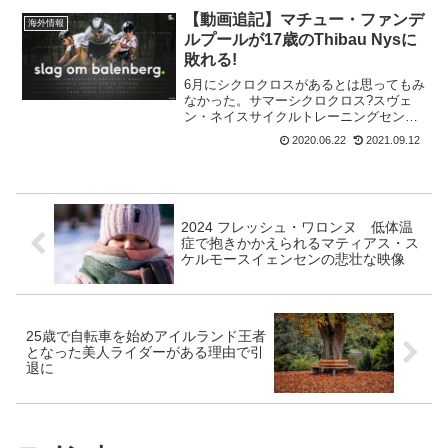
オービスク峠を越えて、ツールマレー峠
【動画追記】マチュー・ファンデ
海外情報
でのフィニッシュで締...
ルプールが17歳のThibau Nysに
敗れる!
6月にシクロクロスがあるとは思ってもみ
なかった。サマーシクロクロス?スヴェ
ン・ネイスサイクルトレーニングセンタ
ーで行われたslag om balenbergでは、11
2020.06.22
2021.09.12
名の男女トップシクロクロッサーが対
決。普通のシクロクロスではなく3つのシ
ク...
2024 フレッシュ・ワロンヌ 低体温
症で抱きかかえられるマティアス・ス
ケルモースイェンセンの悲壮な映像
25歳で自転車を始めアイルランド王者
となった美人ライダーがある理由で引
退に