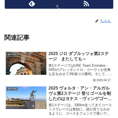
0
ちゃん
関連記事
2025 ジロ ダブルッツォ第2ステ
海外情報
ージ またしても～
第1ステージではUAE Team Emirates -
XRGのアレッサンドロ・コーヴィが見事
な足をみせて3年振りの勝利。そして、3
位にはJCL Team UKYOのアレッサンド
2025.04.17
ロ・ファンチェルが入っている。海外レ
ースで最後まで表彰台をキー...
2025 ヴォルタ・アン・アルガル
海外情報
ヴェ第2ステージ 登りゴールを制
したのはヨナス・ヴィンゲゴー
か?
第1ステージは、190km走ってきてコース
ミスでレースは無効に。誰が見てもわか
るように、コースをフェンスで塞いでお
く必要があった。リプレイを見ると何人