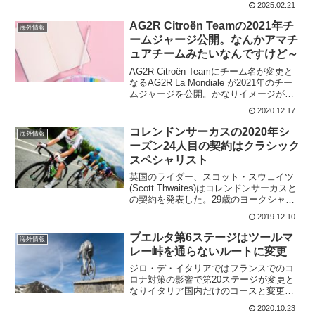
2025.02.21
もコースミスに気付いていたようだけ
ど、コースを変えるのは不可能だ。可哀
AG2R Citroën Teamの2021年チ
海外情報
そうなのは、コースミ...
ームジャージ公開。なんかアマチ
ュアチームみたいなんですけど～
AG2R Citroën Teamにチーム名が変更と
なるAG2R La Mondiale が2021年のチー
ムジャージを公開。かなりイメージが変
わっている。これまでのブラウン・ホワ
2020.12.17
イト・ブルーの幅広のラインが横に広が
っていたデザインの面影は...
コレンドンサーカスの2020年シ
海外情報
ーズン24人目の契約はクラシック
スペシャリスト
英国のライダー、スコット・スウェイツ
(Scott Thwaites)はコレンドンサーカスと
の契約を発表した。29歳のヨークシャー
マンは、英国の国内チームVitus Pro
2019.12.10
Cyclingと2019年を過ごした後、1年間の
契約でコレンドンサー...
ブエルタ第6ステージはツールマ
海外情報
レー峠を通らないルートに変更
ジロ・デ・イタリアではフランスでのコ
ロナ対策の影響で第20ステージが変更と
なりイタリア国内だけのコースと変更に
なった。ブエルタ第6ステージは、コルデ
2020.10.23
ュポルタレットでフランス国境を越え、