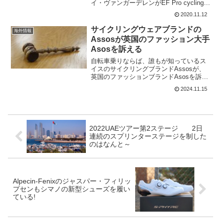
イ・ヴァンガーデレンがEF Pro cyclingと
契約更新を発表。リゴベルト・ウランは
2020.11.12
2019ブエルタの落車で大けがからの復帰
のシーズン。先日鎖骨のプレートを抜
サイクリングウェアブランドの
海外情報
い...
Assosが英国のファッション大手
Asosを訴える
自転車乗りならば、誰もが知っているス
イスのサイクリングブランドAssosが、
英国のファッションブランドAsosを訴え
ている。一文字しか違わないから、物凄
2024.11.15
く間際らしい。AssosとAsosPremium
cycling brand ASSOS...
2022UAEツアー第2ステージ 2日
連続のスプリンターステージを制した
のはなんと～
Alpecin-Fenixのジャスパー・フィリッ
プセンもシマノの新型シューズを履い
ている!