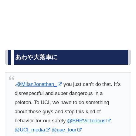
あわや大落車に
.
@MilanJonathan_
you just can’t do that. It’s
disrespectful and super dangerous in a
peloton. To UCI, we have to do something
about these guys and stop this kind of
behavior for our safety.
@BHRVictorious
@UCI_media
@uae_tour