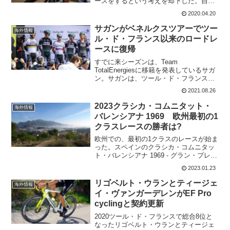
ースをするという考えを却下した。自分
を「バーチャルサイクリストではなく、
2020.04.20
リアルサイクリスト」であると表現して
いる。サガンは、モナコ在住。モナコは
サガンがベネルクスツアーでツー
海外情報
コロナ...
ル・ド・フランス以来のロードレ
ースに復帰
すでに来シーズンは、Team
TotalEnergiesに移籍を発表しているサガ
ン。サガンは、ツール・ド・フランス第3
ステージで、カレブ・ユアンとゴール前
2021.08.26
に絡んで落車。膝を痛めてしまい、第12
ステージでDNS。それ以来レースをして
2023クラシカ・コムニタット・
海外情報
いなかった...
バレンシアナ 1969 欧州最初の1
クラスレースの勝者は?
欧州での、最初の1クラスのレースが始ま
った。スペインのクラシカ・コムニタッ
ト・バレンシアナ 1969 - グラン・プレ
ミ・ヴァレンシア。Clàssica Comunitat
2023.01.23
Valenciana 1969 - Gran Premi Valè...
リゴベルト・ウランとティージェ
海外情報
イ・ヴァンガーデレンがEF Pro
cyclingと契約更新
2020ツール・ド・フランスで総合8位と
なったリゴベルト・ウランとティージェ