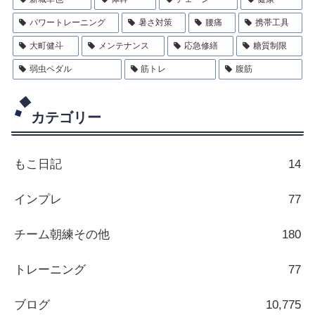
パワートレーニング
暑さ対策
腰痛
携帯工具
大町健斗
メンテナンス
応急修繕
糖質制限
弱虫ペダル
筋トレ
腹筋
カテゴリー
もこ日記
14
インプレ
77
チーム朝練その他
180
トレーニング
77
ブログ
10,775