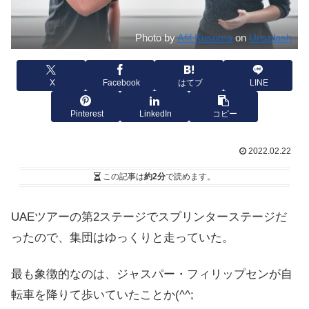
Photo by
Afif Kusuma
on
Unsplash
X
Facebook
はてブ
LINE
Pinterest
LinkedIn
コピー
2022.02.22
この記事は
約2分
で読めます。
UAEツアーの第2ステージでスプリンターステージだ
ったので、集団はゆっくりと走っていた。
最も象徴的なのは、ジャスパー・フィリップセンが自
転車を降りて歩いていたことか(^^;