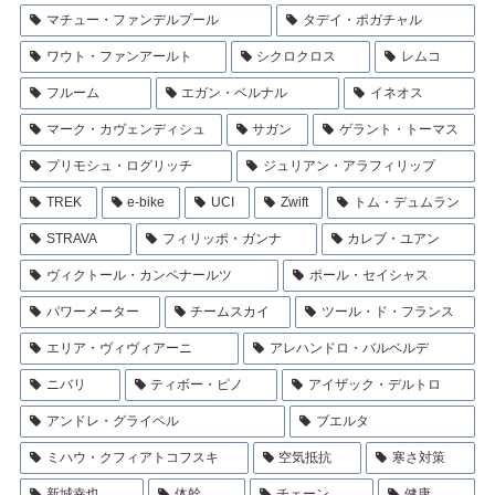
マチュー・ファンデルプール
タデイ・ポガチャル
ワウト・ファンアールト
シクロクロス
レムコ
フルーム
エガン・ベルナル
イネオス
マーク・カヴェンディシュ
サガン
ゲラント・トーマス
プリモシュ・ログリッチ
ジュリアン・アラフィリップ
TREK
e-bike
UCI
Zwift
トム・デュムラン
STRAVA
フィリッポ・ガンナ
カレブ・ユアン
ヴィクトール・カンペナールツ
ポール・セイシャス
パワーメーター
チームスカイ
ツール・ド・フランス
エリア・ヴィヴィアーニ
アレハンドロ・バルベルデ
ニバリ
ティボー・ピノ
アイザック・デルトロ
アンドレ・グライペル
ブエルタ
ミハウ・クフィアトコフスキ
空気抵抗
寒さ対策
新城幸也
体幹
チェーン
健康