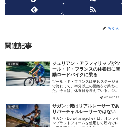
0
ちゃん
関連記事
ジュリアン・アラフィリップがツ
海外情報
ール・ド・フランスの休養日に電
動ロードバイクに乗る
ツール・ド・フランスは第10ステージま
で終わって、半分以上の距離をが終わっ
た。今日は、休養日を迎えている。ジュ
リアン・アラフィリップとDecuninck-
2019.07.17
QuickStepのチームメイトは、
Specialized から新たに発売されたSpe...
サガン : 俺はリアルレーサーであ
海外情報
りバーチャルレーサーではない
サガン（Bora-​​Hansgrohe）は、オンライ
ンプラットフォームを使用して屋内でレ