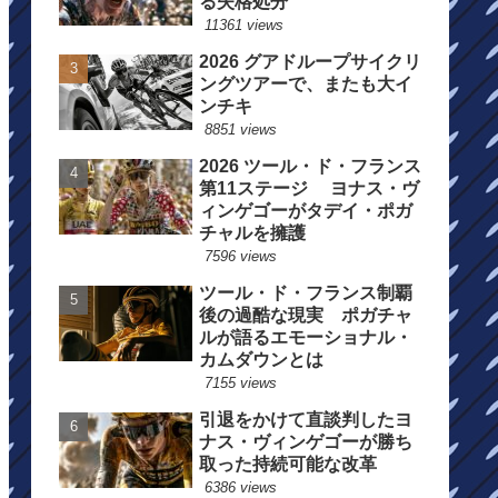
る失格処分
11361 views
2026 グアドループサイクリ
ングツアーで、またも大イ
ンチキ
8851 views
2026 ツール・ド・フランス
第11ステージ ヨナス・ヴ
ィンゲゴーがタデイ・ポガ
チャルを擁護
7596 views
ツール・ド・フランス制覇
後の過酷な現実 ポガチャ
ルが語るエモーショナル・
カムダウンとは
7155 views
引退をかけて直談判したヨ
ナス・ヴィンゲゴーが勝ち
取った持続可能な改革
6386 views