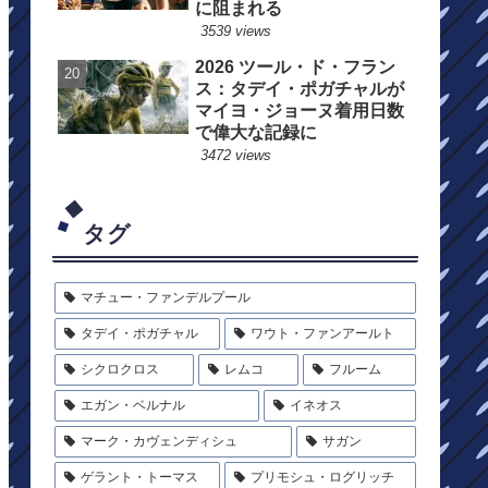
に阻まれる
3539 views
2026 ツール・ド・フラン
ス：タデイ・ポガチャルが
マイヨ・ジョーヌ着用日数
で偉大な記録に
3472 views
タグ
マチュー・ファンデルプール
タデイ・ポガチャル
ワウト・ファンアールト
シクロクロス
レムコ
フルーム
エガン・ベルナル
イネオス
マーク・カヴェンディシュ
サガン
ゲラント・トーマス
プリモシュ・ログリッチ