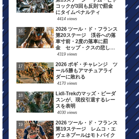
コックが3回も反則で罰金
にタイムペナルティ
4414 views
2026 ツール・ド・フランス
第20ステージ 渓谷への落
車寸前・2度の落車に罰
金 セップ・クスの悲しい
一日
4319 views
2026 ポギ・チャレンジ ツ
ール5勝もアマチュアライ
ダーに敗れる
4170 views
Lidl-Trekのマッズ・ピーダ
スンが、現役引退するレー
スを表明
4030 views
2026 ツール・ド・フランス
第19ステージ レムコ・エ
ヴェネプールはモトバイク