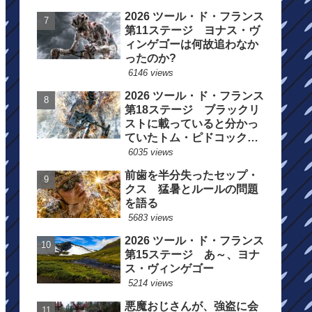
2026 ツール・ド・フランス
第11ステージ ヨナス・ヴ
ィンゲゴーは何故追わなか
ったのか?
6146 views
2026 ツール・ド・フランス
第18ステージ ブラックリ
ストに載っていると分かっ
ていたトム・ピドコックは
総合順位死守に
6035 views
前歯を半分失ったセップ・
クス 猛暑とルールの問題
を語る
5683 views
2026 ツール・ド・フランス
第15ステージ あ～、ヨナ
ス・ヴィンゲゴー
5214 views
悪魔おじさんが、強盗に会