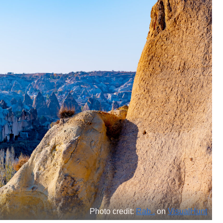
Photo credit:
Rab .
on
VisualHunt