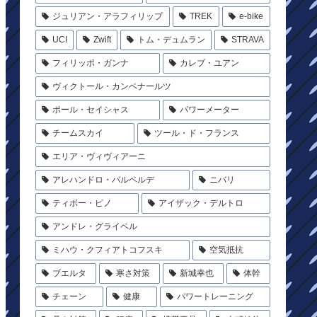
ジュリアン・アラフィリップ
TREK
e-bike
UCI
Zwift
トム・デュムラン
STRAVA
フィリッポ・ガンナ
カレブ・ユアン
ヴィクトール・カンペナールツ
ポール・セイシャス
パワーメーター
チームスカイ
ツール・ド・フランス
エリア・ヴィヴィアーニ
アレハンドロ・バルベルデ
ニバリ
ティボー・ピノ
アイザック・デルトロ
アンドレ・グライペル
ミハウ・クフィアトコフスキ
空気抵抗
ブエルタ
寒さ対策
新城幸也
体幹
チェーン
健康
パワートレーニング