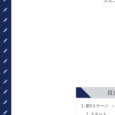
スポ
目
第5ステージ パ
スタート