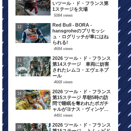
いツール・ド・フランス第
1ステージを欠場
5084 views
Red Bull - BORA -
hansgroheのプリモッシ
ュ・ログリッチが車にはね
られる!
4684 views
2026 ツール・ド・フランス
第14ステージ 車両に妨害
されたレムコ・エヴェネプ
ール
4668 views
2026 ツール・ド・フランス
第15ステージ 早朝5時の訪
問で睡眠を奪われたポガチ
ャルがヨナス・ヴィンゲゴ
ーの離脱を惜しむ
4491 views
2026 ツール・ド・フランス
第15ステージ トム・ピド