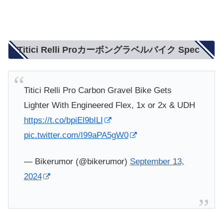
Titici Relli Proカーボングラベルバイク Spec
Titici Relli Pro Carbon Gravel Bike Gets
Lighter With Engineered Flex, 1x or 2x & UDH
https://t.co/bpiEl9bILI
pic.twitter.com/I99aPA5gW0
— Bikerumor (@bikerumor)
September 13,
2024