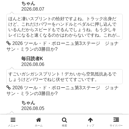
ちゃん
2026.08.07
ほんと凄いスプリントの恰好ですよね。トラック出身だ
けど、これだけパワーをハンドルとペダルに押し込んで
いるんだからスピードもでるんでしょうね。もう少しキ
レイになると速くなるのかはわからないですね。これが...
2026 ツール・ド・ポローニュ第3ステージ ジョナ
サン・ミランの3勝目か?
毎日読者K
2026.08.06
すごいガシガシスプリント！デカいから空気抵抗あるで
しょうけどパワーでねじ伏せててすごいです。
2026 ツール・ド・ポローニュ第3ステージ ジョナ
サン・ミランの3勝目か?
ちゃん
2026.08.05
そうですね。ブエルタにはジョナサン・ミランが向かう
のかと思ってましたけれど、マッズ・ピーダスン。どれ
メニュー
ホーム
検索
トップ
サイドバー
だけ贅沢な布陣なのか。まあ、マッズ・ピーダスンは30