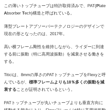
この薄いトップチューブは特許取得済みで、PAT(
P
late
A
bsorber
T
ech)構造と呼ばれている。
薄型プレートアブソーバーテクノロジーのデザインで
現在の形となったのは、2017年。
高い横フレーム剛性を維持しながら、ライダーに到達
する前に振動（特に高周波振動）を減衰させる働きを
する。
Titiciは、8mmの厚さのPATトップチューブをFlexyと呼
んでいるが、
標準フレームよりも18％多くの振動を減
衰する
ことが証明されているという。
PATトップチューブが丸いチューブよりも垂直方向に