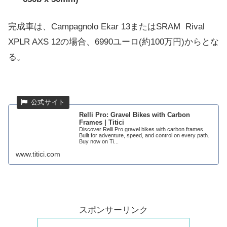
完成車は、Campagnolo Ekar 13またはSRAM Rival
XPLR AXS 12の場合、6990ユーロ(約100万円)からとな
る。
Relli Pro: Gravel Bikes with Carbon
Frames | Titici
Discover Relli Pro gravel bikes with carbon frames.
Built for adventure, speed, and control on every path.
Buy now on Ti...
www.titici.com
スポンサーリンク