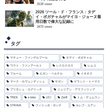
3538 views
2026 ツール・ド・フランス：タデ
イ・ポガチャルがマイヨ・ジョーヌ着
用日数で偉大な記録に
3470 views
タグ
マチュー・ファンデルプール
タデイ・ポガチャル
ワウト・ファンアールト
シクロクロス
レムコ
フルーム
エガン・ベルナル
イネオス
マーク・カヴェンディシュ
サガン
ゲラント・トーマス
プリモシュ・ログリッチ
ジュリアン・アラフィリップ
TREK
e-bike
UCI
Zwift
トム・デュムラン
STRAVA
フィリッポ・ガンナ
カレブ・ユアン