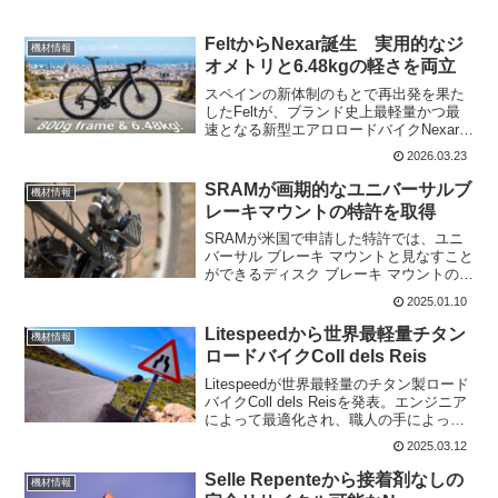
FeltからNexar誕生 実用的なジ
機材情報
オメトリと6.48kgの軽さを両立
スペインの新体制のもとで再出発を果た
したFeltが、ブランド史上最軽量かつ最
速となる新型エアロロードバイクNexarを
発表。約20年にわたり同社の空力性能を
2026.03.23
牽引してきた名機「AR」の後継モデルで
あり、最上位グレードの完成車重量は驚
SRAMが画期的なユニバーサルブ
機材情報
異の6.4...
レーキマウントの特許を取得
SRAMが米国で申請した特許では、ユニ
バーサル ブレーキ マウントと見なすこと
ができるディスク ブレーキ マウントの設
計が提案されている。これは、広く実装
2025.01.10
されている UDH (ユニバーサル ディレイ
ラー ハンガー)に続く、部品メーカーの次
Litespeedから世界最軽量チタン
機材情報
な...
ロードバイクColl dels Reis
Litespeedが世界最軽量のチタン製ロード
バイクColl dels Reisを発表。エンジニア
によって最適化され、職人の手によって
作られたColl dels Reisは、過酷な山を制
2025.03.12
覇するクライマーやKOMハンターのため
にデザインされて...
Selle Repenteから接着剤なしの
機材情報