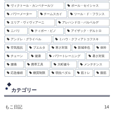
ヴィクトール・カンペナールツ
ポール・セイシャス
パワーメーター
チームスカイ
ツール・ド・フランス
エリア・ヴィヴィアーニ
アレハンドロ・バルベルデ
ニバリ
ティボー・ピノ
アイザック・デルトロ
アンドレ・グライペル
ミハウ・クフィアトコフスキ
空気抵抗
ブエルタ
寒さ対策
新城幸也
体幹
チェーン
健康
パワートレーニング
暑さ対策
腰痛
携帯工具
大町健斗
メンテナンス
応急修繕
糖質制限
弱虫ペダル
筋トレ
腹筋
カテゴリー
もこ日記
14