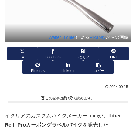
Walter Bichler
による
Pixabay
からの画像
X
Facebook
はてブ
LINE
Pinterest
LinkedIn
コピー
2024.09.15
この記事は
約3分
で読めます。
イタリアのカスタムバイクメーカーTiticiが、
Titici
Relli Proカーボングラベルバイク
を発売した。