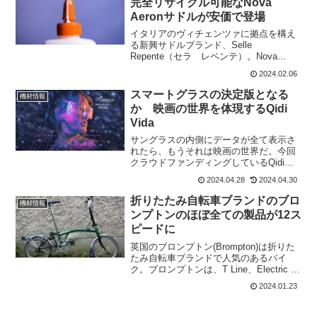
完全リサイクル可能なNova
Aeronサドルが安価で登場
イタリアのヴィチェンツァに拠点を構え
る新興サドルブランド、Selle
Repente（セラ レペンテ）。Nova
Aeronは、ロードとオフロードの両方の愛
2024.02.06
好家のために設計された、非常に汎用性
の高いサドル。接着剤や溶剤を一切使用
スマートグラスの決定版となる
機材情報
せず、100...
か 映画の世界を体現するQidi
Vida
サングラスの内側にデータが全て表示さ
れたら、もうそれは映画の世界だ。今回
クラウドファンディングしているQidi
Vidaは、音声によった切り替えることが
2024.04.28
2024.04.30
できるので、手を離す必要もない優れも
のだ。使える用途は、サイクリング、ハ
折りたたみ自転車ブランドのブロ
機材情報
イキング、ゴルフ...
ンプトンのほぼ全ての製品が12ス
ピードに
英国のブロンプトン(Brompton)は折りた
たみ自転車ブランドで人気のあるバイ
ク。ブロンプトンは、T Line、Electric P
Line、P Line、および Electric C Line モ
2024.01.23
デル全体で 12 速ギアを備えたバイク...