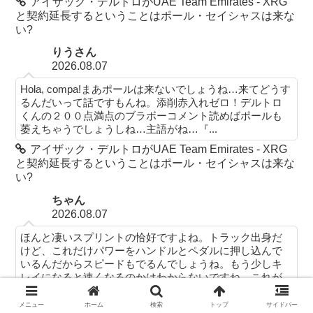
アイザック・デルトロがUAE Team Emirates - XRG
と契約延長するということはポール・セイシャスは来な
い?
りうさん
2026.08.07
Hola, compa!まあポールは来ないでしょうね…来てどうす
るんだいって話ですもんね。添削赤入れゼロ！デルトロ
くんの２００点満点のブラボーコメント読めばポールも
萎えちゃうでしょうしね…主語がね…『...
アイザック・デルトロがUAE Team Emirates - XRG
と契約延長するということはポール・セイシャスは来な
い?
ちゃん
2026.08.07
ほんと凄いスプリントの恰好ですよね。トラック出身だ
けど、これだけパワーをハンドルとペダルに押し込んで
いるんだからスピードもでるんでしょうね。もう少しキ
レイになると速くなるのかはわからないですね。これが...
2026 ツール・ド・ポローニュ第3ステージ ジョナ
メニュー
ホーム
検索
トップ
サイドバー
サン・ミランの3勝目か?