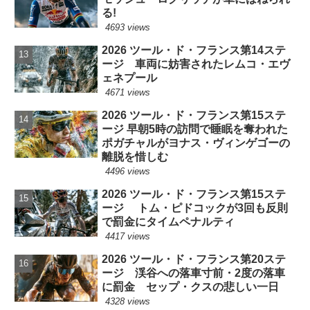
る!
4693 views
2026 ツール・ド・フランス第14ステ
ージ 車両に妨害されたレムコ・エヴ
ェネプール
4671 views
2026 ツール・ド・フランス第15ステ
ージ 早朝5時の訪問で睡眠を奪われた
ポガチャルがヨナス・ヴィンゲゴーの
離脱を惜しむ
4496 views
2026 ツール・ド・フランス第15ステ
ージ トム・ピドコックが3回も反則
で罰金にタイムペナルティ
4417 views
2026 ツール・ド・フランス第20ステ
ージ 渓谷への落車寸前・2度の落車
に罰金 セップ・クスの悲しい一日
4328 views