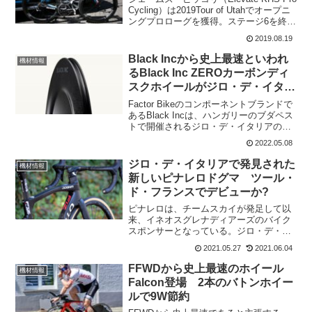
Cycling）は2019Tour of Utahでオープニ
ングプロローグを獲得。ステージ6を終了
した時点で第2位につけている。ジェーム
2019.08.19
ズ・ピッコリが乗るのは、アメリカのブ
ランドKHS ...
Black Incから史上最速といわれ
機材情報
るBlack Inc ZEROカーボンディ
スクホイールがジロ・デ・イタリ
アでデビュー
Factor Bikeのコンポーネントブランドで
あるBlack Incは、ハンガリーのブダペス
トで開催されるジロ・デ・イタリアの個
人タイムトレイル第2ステージで、新しい
2022.05.08
Black Inc ZERO Carbon Disc Wheelを発
表し...
ジロ・デ・イタリアで発見された
機材情報
新しいピナレロドグマ ツール・
ド・フランスでデビューか?
ピナレロは、チームスカイが発足して以
来、イネオスグレナディアーズのバイク
スポンサーとなっている。ジロ・デ・イ
タリアの休息日にピナレロの創設者ジョ
2021.05.27
2021.06.04
ヴァンニ・ピナレロの息子であり、現在
のブランドのトップ、ファウスト・ピナ
FFWDから史上最速のホイール
機材情報
レロがイネオスのメンバー...
Falcon登場 2本のバトンホイー
ルで9W節約