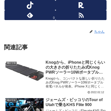
0
ちゃん
関連記事
Knogから、iPhoneと同じくらい
機材情報
の大きさの折りたたみ式Knog
PWRソーラー10Wポータブル発
電パネル登場
Knogから、コンパクトな新しい折りたた
み式Knog PWRソーラー10Wポータブル
発電パネルが発表。iPhone Xと同じくら
いの大きさので10Wの充電が出来る。パ
2022.02.12
イクバッキングやアドベンチャーライド
で全ての電子機器を充電することも可能
ジェームズ・ピッコリのTour of
機材情報
だ...
Utahで乗るKHS Flite 900
ジェームズ・ピッコリ（Elevate-KHS Pro