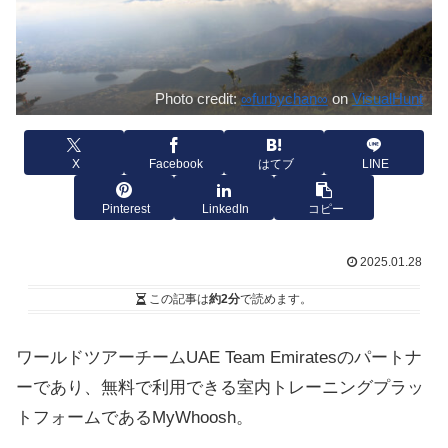
Photo credit:
∞furbychan∞
on
VisualHunt
X
Facebook
はてブ
LINE
Pinterest
LinkedIn
コピー
2025.01.28
この記事は
約2分
で読めます。
ワールドツアーチームUAE Team Emiratesのパートナ
ーであり、無料で利用できる室内トレーニングプラッ
トフォームであるMyWhoosh。