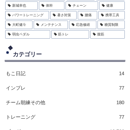
新城幸也
体幹
チェーン
健康
パワートレーニング
暑さ対策
腰痛
携帯工具
大町健斗
メンテナンス
応急修繕
糖質制限
弱虫ペダル
筋トレ
腹筋
カテゴリー
もこ日記
14
インプレ
77
チーム朝練その他
180
トレーニング
77