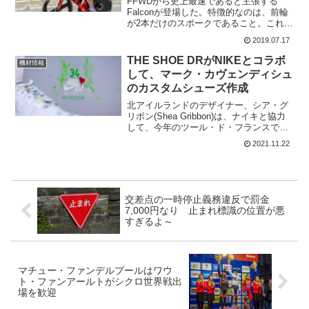
FFWDから史上最速であると主張する
Falconが登場した。特徴的なのは、前輪
が2本だけのスポークであること。これま
での競争力のある前輪より最大9ワット節
2019.07.17
約するという。ラインナップとしては、
チューブラー クリンチャーそれぞれ、デ
THE SHOE DRがNIKEとコラボ
機材情報
ィスクとリ...
して、マーク・カヴェンディシュ
のカスタムシューズ作成
北アイルランドのデザイナー、シア・グ
リボン(Shea Gribbon)は、ナイキと協力
して、今年のツール・ド・フランスでの
マーク・カヴェンディッシュの歴史的な
2021.11.22
記録を祝うシューズをデザインした。シ
ア・グリボンは、プロとアマチュアのラ
イダーのた...
交差点の一時停止義務違反で罰金
7,000円なり 止まれ標識の位置が悪
すぎるよ～
マチュー・ファンデルプールはワウ
ト・ファンアールトがシクロ世界戦出
場を歓迎