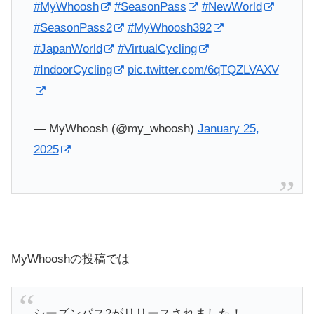
#MyWhoosh
#SeasonPass
#NewWorld
#SeasonPass2
#MyWhoosh392
#JapanWorld
#VirtualCycling
#IndoorCycling
pic.twitter.com/6qTQZLVAXV
— MyWhoosh (@my_whoosh)
January 25,
2025
MyWhooshの投稿では
シーズンパス2がリリースされました！