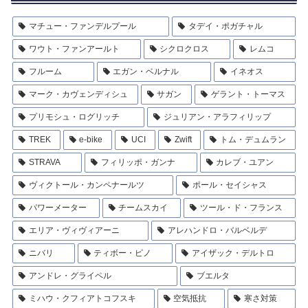
マチュー・ファンデルプール
タデイ・ポガチャル
ワウト・ファンアールト
シクロクロス
レムコ
フルーム
エガン・ベルナル
イネオス
マーク・カヴェンディシュ
サガン
ゲラント・トーマス
プリモシュ・ログリッチ
ジュリアン・アラフィリップ
TREK
e-bike
UCI
Zwift
トム・デュムラン
STRAVA
フィリッポ・ガンナ
カレブ・ユアン
ヴィクトール・カンペナールツ
ポール・セイシャス
パワーメーター
チームスカイ
ツール・ド・フランス
エリア・ヴィヴィアーニ
アレハンドロ・バルベルデ
ニバリ
ティボー・ピノ
アイザック・デルトロ
アンドレ・グライペル
ブエルタ
ミハウ・クフィアトコフスキ
空気抵抗
寒さ対策