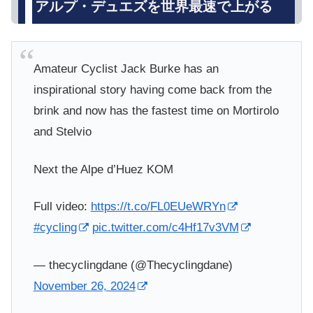
アルプ・デュエズを世界最速で上がる
Amateur Cyclist Jack Burke has an
inspirational story having come back from the
brink and now has the fastest time on Mortirolo
and Stelvio
Next the Alpe d’Huez KOM
Full video:
https://t.co/FL0EUeWRYn
#cycling
pic.twitter.com/c4Hf17v3VM
— thecyclingdane (@Thecyclingdane)
November 26, 2024