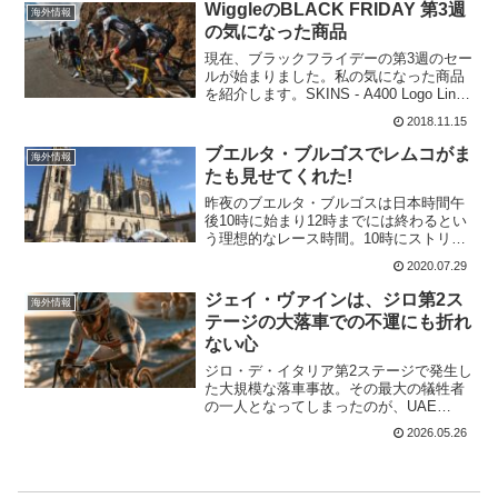
分38秒もついてしまった。タデイ・ポガ
WiggleのBLACK FRIDAY 第3週
海外情報
チャルがリエー...
の気になった商品
現在、ブラックフライデーの第3週のセー
ルが始まりました。私の気になった商品
を紹介します。SKINS - A400 Logo Line
ロングタイツSKINS - A400 Logo Line ロ
2018.11.15
ングタイツ定価 17,000円が 46%～
59...
ブエルタ・ブルゴスでレムコがま
海外情報
たも見せてくれた!
昨夜のブエルタ・ブルゴスは日本時間午
後10時に始まり12時までには終わるとい
う理想的なレース時間。10時にストリー
ミングが始まった時には、すでに残り
2020.07.29
75km。4人が逃げている展開だったが、
彼らも時速50km/h前後で進んでいる。逃
ジェイ・ヴァインは、ジロ第2ス
海外情報
げをつぶし...
テージの大落車での不運にも折れ
ない心
ジロ・デ・イタリア第2ステージで発生し
た大規模な落車事故。その最大の犠牲者
の一人となってしまったのが、UAE
Team Emirates - XRGのジェイ・ヴァイ
2026.05.26
ンだった。激しいクラッシュにより病院
へ救急搬送されたヴァインは、脳震盪と
肘の...