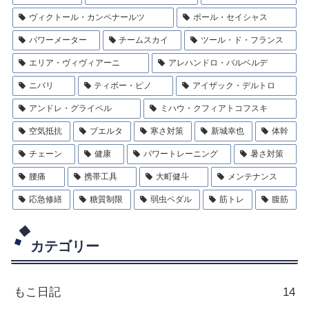
ヴィクトール・カンペナールツ
ポール・セイシャス
パワーメーター
チームスカイ
ツール・ド・フランス
エリア・ヴィヴィアーニ
アレハンドロ・バルベルデ
ニバリ
ティボー・ピノ
アイザック・デルトロ
アンドレ・グライペル
ミハウ・クフィアトコフスキ
空気抵抗
ブエルタ
寒さ対策
新城幸也
体幹
チェーン
健康
パワートレーニング
暑さ対策
腰痛
携帯工具
大町健斗
メンテナンス
応急修繕
糖質制限
弱虫ペダル
筋トレ
腹筋
カテゴリー
もこ日記
14