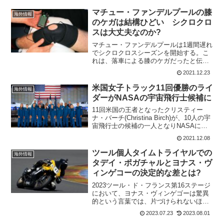
マチュー・ファンデルプールの膝
海外情報
のケガは結構ひどい シクロクロ
スは大丈夫なのか?
マチュー・ファンデルプールは1週間遅れ
でシクロクロスシーズンを開始する。こ
れは、落車による膝のケガだったと伝え
られていたが、この詳細がわかってき
2021.12.23
た。裂傷があり結構重症のような感じが
する。デンデルモンデのシクロクロスで
米国女子トラック11回優勝のライ
海外情報
は、いきなり絶好調のワウ...
ダーがNASAの宇宙飛行士候補に
11回米国の王者となったクリスティー
ナ・バーチ(Christina Birch)が、10人の宇
宙飛行士の候補の一人となりNASAに加
わった。これから2年間の訓練をNASAで
2021.12.08
受けることになる。応募者は12,000人も
いたというから凄い倍率で勝...
ツール個人タイムトライヤルでの
海外情報
タデイ・ポガチャルとヨナス・ヴ
ィンゲコーの決定的な差とは?
2023ツール・ド・フランス第16ステージ
において、ヨナス・ヴィンゲゴーは驚異
的という言葉では、片づけられないほど
のタイムをたたき出した。ライバルのタ
2023.07.23
2023.08.01
デイ・ポガチャルを圧倒し、タイム差は1