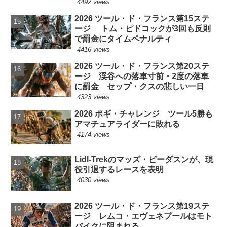
4492 views
2026 ツール・ド・フランス第15ステ
ージ トム・ピドコックが3回も反則
で罰金にタイムペナルティ
4416 views
2026 ツール・ド・フランス第20ステ
ージ 渓谷への落車寸前・2度の落車
に罰金 セップ・クスの悲しい一日
4323 views
2026 ポギ・チャレンジ ツール5勝も
アマチュアライダーに敗れる
4174 views
Lidl-Trekのマッズ・ピーダスンが、現
役引退するレースを表明
4030 views
2026 ツール・ド・フランス第19ステ
ージ レムコ・エヴェネプールはモト
バイクに阻まれる