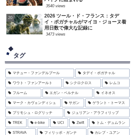
3540 views
2026 ツール・ド・フランス：タデ
イ・ポガチャルがマイヨ・ジョーヌ着
用日数で偉大な記録に
3473 views
タグ
マチュー・ファンデルプール
タデイ・ポガチャル
ワウト・ファンアールト
シクロクロス
レムコ
フルーム
エガン・ベルナル
イネオス
マーク・カヴェンディシュ
サガン
ゲラント・トーマス
プリモシュ・ログリッチ
ジュリアン・アラフィリップ
TREK
e-bike
UCI
Zwift
トム・デュムラン
STRAVA
フィリッポ・ガンナ
カレブ・ユアン