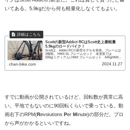
いてある。5.9kgだから何も軽量化しなくてもよい。
Scottの新型Addict RCはScott史上最軽量
5.9kgのロードバイク！
Scottは、Addict RCの新型モデルを発表。フレームは
2種類。 HMX-SL フレームセット 未塗装では
599g(ミディアム) HMX フレームセット 640gHMX-
SL フレームセットは、最上位モデルのAddict RC
2024.11.27
chan-bike.com
Ult...
すでに動画が公開されているけど、回転数が異常に高
い。平地でもないのに90回転くらいで乗っている。動
画右下のRPM(
R
evoiutions
P
er
M
inute)の部分だ。プロ
から声がかかるといいですね。