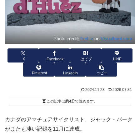
Photo credit:
fred_v
on
Visualhunt.com
X
Facebook
はてブ
LINE
Pinterest
LinkedIn
コピー
2024.11.28
2026.07.31
この記事は
約4分
で読めます。
カナダのアマチュアサイクリスト、ジャック・バーク
がまたも凄い記録を11月に達成。