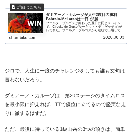
ダミアーノ・カルーゾが人生2度目の勝利
Bahrain-McLarenは一日で2勝
ブエルタ・ブルゴスが終わった翌日に同じスペイン
で、Circuito de Getxo(サーキット・デ・ゲッチョ)が
行われた。ブエルタ・ブルゴスから連続で出場してい
るチームも多い。YouTubeでも生放送されていたの
2020.08.03
chan-bike.com
で、見られた方もおられたの...
ジロで、人生に一度のチャレンジをしても誰も文句は
言わないだろう。
ダミアーノ・カルーゾは、第20ステージのタイムロス
を最小限に抑えれば、TTで優位に立てるので堅実な走
りに徹するはずだ。
ただ、最後に待っている1級山岳の3つの頂きは、簡単