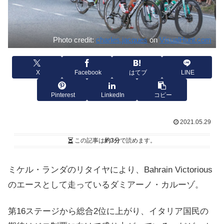
Photo credit:
charles.jacques
on
VisualHunt.com
X
Facebook
はてブ
LINE
Pinterest
LinkedIn
コピー
2021.05.29
この記事は
約3分
で読めます。
ミケル・ランダのリタイヤにより、Bahrain Victorious
のエースとして走っているダミアーノ・カルーゾ。
第16ステージから総合2位に上がり、イタリア国民の