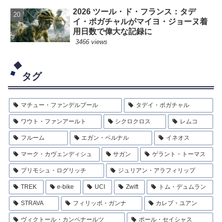
2026 ツール・ド・フランス：タデ
イ・ポガチャルがマイヨ・ジョーヌ着
用日数で偉大な記録に
3466 views
タグ
マチュー・ファンデルプール
タデイ・ポガチャル
ワウト・ファンアールト
シクロクロス
レムコ
フルーム
エガン・ベルナル
イネオス
マーク・カヴェンディシュ
サガン
ゲラント・トーマス
プリモシュ・ログリッチ
ジュリアン・アラフィリップ
TREK
e-bike
UCI
Zwift
トム・デュムラン
STRAVA
フィリッポ・ガンナ
カレブ・ユアン
ヴィクトール・カンペナールツ
ポール・セイシャス