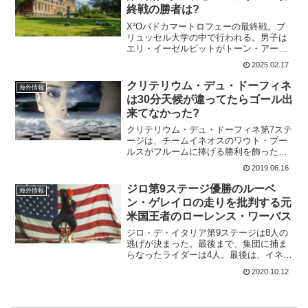
終戦の勝者は?
X²Oバドカマートロフェーの最終戦。ブ
リュッセル大学の中で行われる。男子は
エリ・イーゼルビットがトーン・アール
ツに対して、2分37秒差。女子は、ルシン
2025.02.17
ダ・ブランドが14分もリードしており、
シリーズチャンピオンは決まっている。
クリテリウム・デュ・ドーフィネ
海外情報
第8戦ブリュッセ...
は30分天候が違ってたらゴール出
来てなかった?
クリテリウム・デュ・ドーフィネ第7ステ
ージは、チームイネオスのワウト・プー
ルスがフルームに捧げる勝利を飾った。
レース途中からは大雨になったが、ゴー
2019.06.16
ル付近は嵐に近いものだったみたい。ゴ
ール前は嵐で浸水こちらもゴール付近で
ジロ第9ステージ優勝のルーベ
海外情報
すが、もう大雨で前が見...
ン・ゲレイロの走りを批判する元
米国王者のローレンス・ワーバス
ジロ・デ・イタリア第9ステージは8人の
逃げが決まった。最後まで、集団に捕ま
らなったライダーは4人。最後は、イネオ
スのジョナタン・カストロビエホとEF
2020.10.12
Pro cyclingのルーベン・ゲレイロの二人
となり、ルーベン・ゲレイロが勝利。だ
が、一...