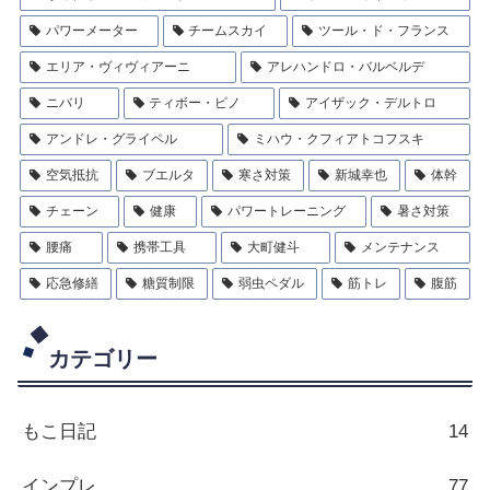
パワーメーター
チームスカイ
ツール・ド・フランス
エリア・ヴィヴィアーニ
アレハンドロ・バルベルデ
ニバリ
ティボー・ピノ
アイザック・デルトロ
アンドレ・グライペル
ミハウ・クフィアトコフスキ
空気抵抗
ブエルタ
寒さ対策
新城幸也
体幹
チェーン
健康
パワートレーニング
暑さ対策
腰痛
携帯工具
大町健斗
メンテナンス
応急修繕
糖質制限
弱虫ペダル
筋トレ
腹筋
カテゴリー
もこ日記
14
インプレ
77