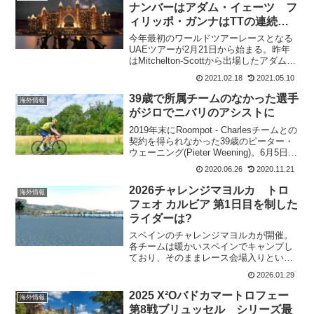
ナンバーはアダム・イェーツ フ
ィリッポ・ガンナはTTの連続勝
利を狙う!
今年最初のワールドツアーレースとなる
UAEツアーが2月21日から始まる。昨年
はMitchelton-Scottから出場したアダム・
イェーツがジュベル・ハフィートの登り
2021.02.18
2021.05.10
で過去最速タイムを記録して総合優勝も
飾っている。この時には、タデイ・ポガ
39歳で所属チームのなかった選手
海外情報
チ...
がジロでニバリのアシストに
2019年末にRoompot - Charlesチームとの
契約を得られなかった39歳のピーター・
ウェーニング(Pieter Weening)。6月5日か
ら1年契約でTrek-Segafredoで走ることに
2020.06.26
2020.11.21
なった。そのピーター・ウェーニング
が...
2026チャレンジマヨルカ トロ
海外情報
フェオ カルビア 第1日目を制した
ライダーは?
スペインのチャレンジマヨルカが開催。
各チームは暖かいスペインでキャンプし
ており、そのままレース会場入りという
チームが多い。まずは、チャレンジマヨ
2026.01.29
ルカ第1日目のトロフェオ カルビア
Trofeo Calvia(1.1)が開催される。チャレ
2025 X²Oバドカマートロフェー
海外情報
ンジ...
第8戦ブリュッセル シリーズ最