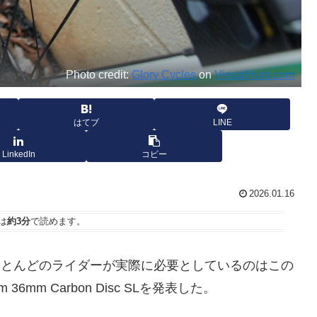
Photo credit:
Glory Cycles
on
VisualHunt.com
はてブ
LINE
LinkedIn
コピー
2026.01.16
は
約3分
で読めます。
が、「ほとんどのライダーが実際に必要としているのはこの
mm Carbon Disc SLを発表した。