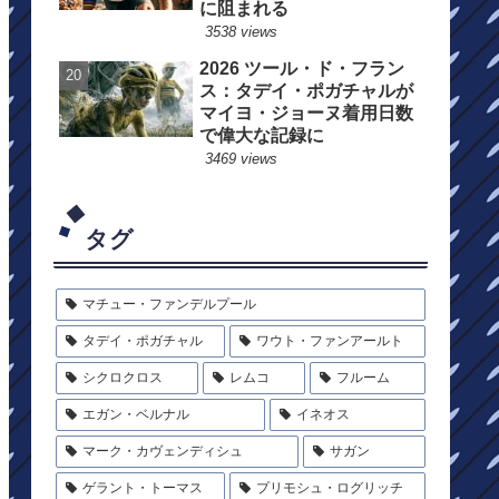
に阻まれる
3538 views
2026 ツール・ド・フラン
ス：タデイ・ポガチャルが
マイヨ・ジョーヌ着用日数
で偉大な記録に
3469 views
タグ
マチュー・ファンデルプール
タデイ・ポガチャル
ワウト・ファンアールト
シクロクロス
レムコ
フルーム
エガン・ベルナル
イネオス
マーク・カヴェンディシュ
サガン
ゲラント・トーマス
プリモシュ・ログリッチ