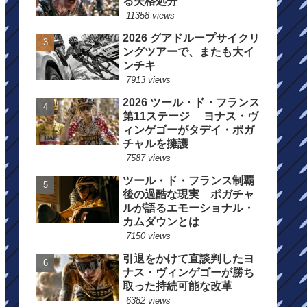
る失格処分
11358 views
2026 グアドループサイクリ
ングツアーで、またも大イ
ンチキ
7913 views
2026 ツール・ド・フランス
第11ステージ ヨナス・ヴ
ィンゲゴーがタデイ・ポガ
チャルを擁護
7587 views
ツール・ド・フランス制覇
後の過酷な現実 ポガチャ
ルが語るエモーショナル・
カムダウンとは
7150 views
引退をかけて直談判したヨ
ナス・ヴィンゲゴーが勝ち
取った持続可能な改革
6382 views