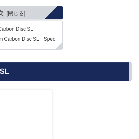
次
arbon Disc SL
m Carbon Disc SL Spec
 SL