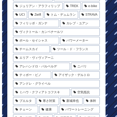
ジュリアン・アラフィリップ
TREK
e-bike
UCI
Zwift
トム・デュムラン
STRAVA
フィリッポ・ガンナ
カレブ・ユアン
ヴィクトール・カンペナールツ
ポール・セイシャス
パワーメーター
チームスカイ
ツール・ド・フランス
エリア・ヴィヴィアーニ
アレハンドロ・バルベルデ
ニバリ
ティボー・ピノ
アイザック・デルトロ
アンドレ・グライペル
ミハウ・クフィアトコフスキ
空気抵抗
ブエルタ
寒さ対策
新城幸也
体幹
チェーン
健康
パワートレーニング