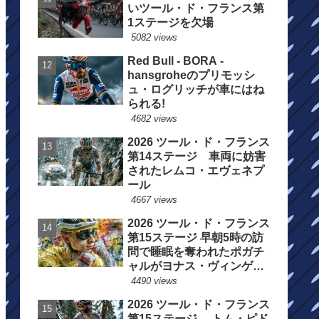
いツール・ド・フランス第
1ステージを欠場
5082 views
Red Bull - BORA -
hansgroheのプリモッシ
ュ・ログリッチが車にはね
られる!
4682 views
2026 ツール・ド・フランス
第14ステージ 車両に妨害
されたレムコ・エヴェネプ
ール
4667 views
2026 ツール・ド・フランス
第15ステージ 早朝5時の訪
問で睡眠を奪われたポガチ
ャルがヨナス・ヴィンゲゴ
ーの離脱を惜しむ
4490 views
2026 ツール・ド・フランス
第15ステージ トム・ピド