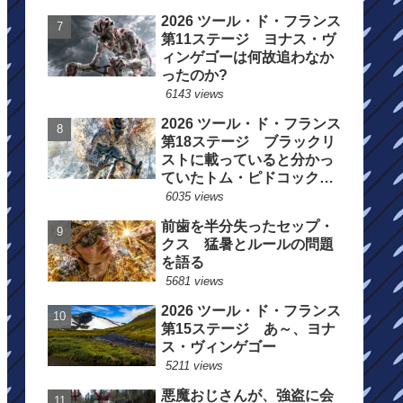
2026 ツール・ド・フランス
第11ステージ ヨナス・ヴ
ィンゲゴーは何故追わなか
ったのか?
6143 views
2026 ツール・ド・フランス
第18ステージ ブラックリ
ストに載っていると分かっ
ていたトム・ピドコックは
総合順位死守に
6035 views
前歯を半分失ったセップ・
クス 猛暑とルールの問題
を語る
5681 views
2026 ツール・ド・フランス
第15ステージ あ～、ヨナ
ス・ヴィンゲゴー
5211 views
悪魔おじさんが、強盗に会