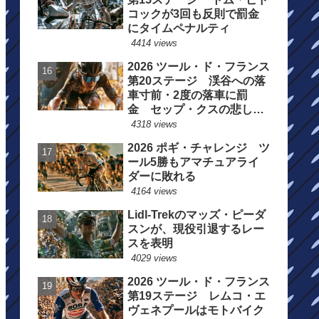
コックが3回も反則で罰金
にタイムペナルティ
4414 views
2026 ツール・ド・フランス
第20ステージ 渓谷への落
車寸前・2度の落車に罰
金 セップ・クスの悲しい
一日
4318 views
2026 ポギ・チャレンジ ツ
ール5勝もアマチュアライ
ダーに敗れる
4164 views
Lidl-Trekのマッズ・ピーダ
スンが、現役引退するレー
スを表明
4029 views
2026 ツール・ド・フランス
第19ステージ レムコ・エ
ヴェネプールはモトバイク