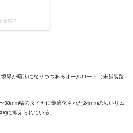
アした投稿
。
て境界が曖昧になりつつあるオールロード（未舗装路
〜38mm幅のタイヤに最適化された24mmの広いリム
30gに抑えられている。