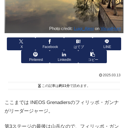
Photo credit:
Luigi_Alesi
on
VisualHunt
X
Facebook
はてブ
LINE
Pinterest
LinkedIn
コピー
2025.03.13
この記事は
約11分
で読めます。
ここまでは INEOS Grenadiersのフィリッポ・ガンナ
がリーダージャージ。
第3ステージの最後は山岳なので、フィリッポ・ガン