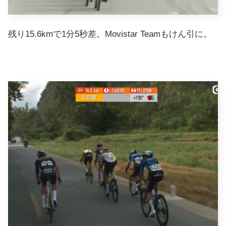
残り15.6kmで1分5秒差。Movistar Teamもけん引に。