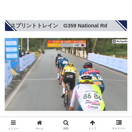
スプリントトレイン G359 National Rd
ポイント前でドリース・デポンドがマティアス・ヴァ
メニュー
ホーム
検索
トップ
サイドバー
チェクの腰を押して取れと。