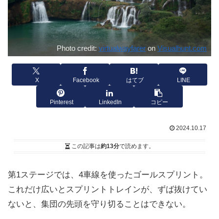
Photo credit:
virtualwayfarer
on
Visualhunt.com
X
Facebook
はてブ
LINE
Pinterest
LinkedIn
コピー
2024.10.17
この記事は
約13分
で読めます。
第1ステージでは、4車線を使ったゴールスプリント。
これだけ広いとスプリントトレインが、ずば抜けてい
ないと、集団の先頭を守り切ることはできない。