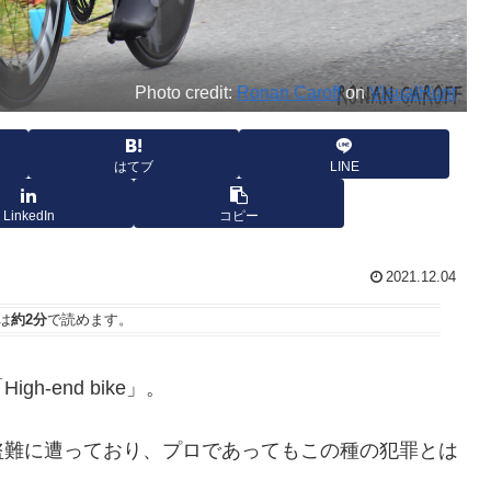
Photo credit:
Ronan Caroff
on
VisualHunt
はてブ
LINE
LinkedIn
コピー
2021.12.04
は
約2分
で読めます。
-end bike」。
盗難に遭っており、プロであってもこの種の犯罪とは