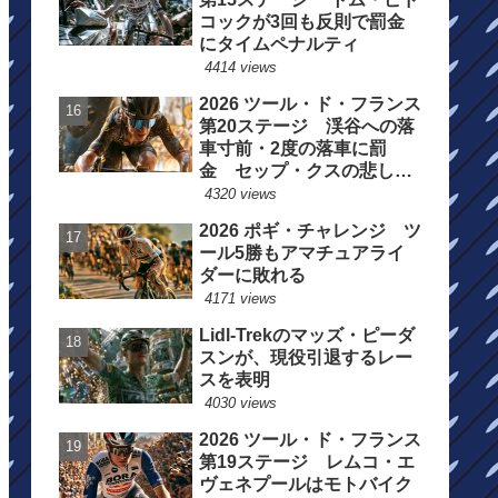
コックが3回も反則で罰金
にタイムペナルティ
4414 views
2026 ツール・ド・フランス
第20ステージ 渓谷への落
車寸前・2度の落車に罰
金 セップ・クスの悲しい
一日
4320 views
2026 ポギ・チャレンジ ツ
ール5勝もアマチュアライ
ダーに敗れる
4171 views
Lidl-Trekのマッズ・ピーダ
スンが、現役引退するレー
スを表明
4030 views
2026 ツール・ド・フランス
第19ステージ レムコ・エ
ヴェネプールはモトバイク