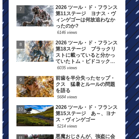
2026 ツール・ド・フランス
第11ステージ ヨナス・ヴ
ィンゲゴーは何故追わなか
ったのか?
6146 views
2026 ツール・ド・フランス
第18ステージ ブラックリ
ストに載っていると分かっ
ていたトム・ピドコックは
総合順位死守に
6035 views
前歯を半分失ったセップ・
クス 猛暑とルールの問題
を語る
5684 views
2026 ツール・ド・フランス
第15ステージ あ～、ヨナ
ス・ヴィンゲゴー
5214 views
悪魔おじさんが、強盗に会