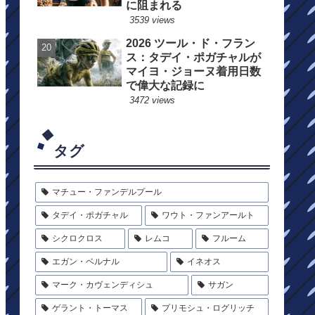
に阻まれる
3539 views
2026 ツール・ド・フラン
ス：タデイ・ポガチャルが
マイヨ・ジョーヌ着用日数
で偉大な記録に
3472 views
タグ
マチュー・ファンデルプール
タデイ・ポガチャル
ワウト・ファンアールト
シクロクロス
レムコ
フルーム
エガン・ベルナル
イネオス
マーク・カヴェンディシュ
サガン
ゲラント・トーマス
プリモシュ・ログリッチ