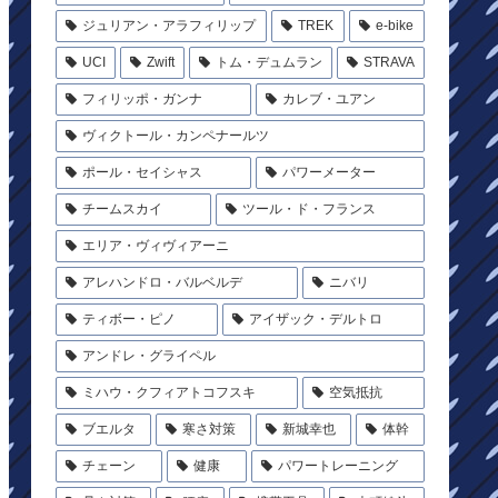
ジュリアン・アラフィリップ
TREK
e-bike
UCI
Zwift
トム・デュムラン
STRAVA
フィリッポ・ガンナ
カレブ・ユアン
ヴィクトール・カンペナールツ
ポール・セイシャス
パワーメーター
チームスカイ
ツール・ド・フランス
エリア・ヴィヴィアーニ
アレハンドロ・バルベルデ
ニバリ
ティボー・ピノ
アイザック・デルトロ
アンドレ・グライペル
ミハウ・クフィアトコフスキ
空気抵抗
ブエルタ
寒さ対策
新城幸也
体幹
チェーン
健康
パワートレーニング