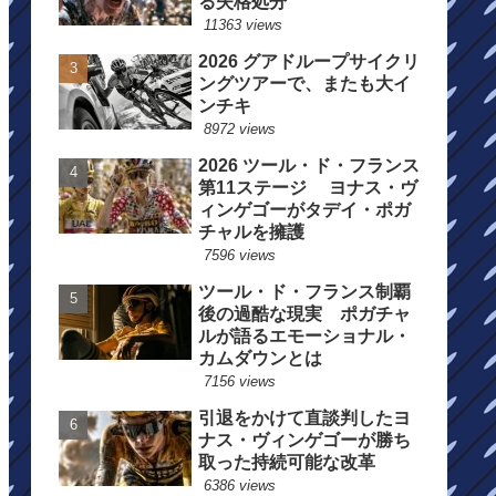
る失格処分
11363 views
2026 グアドループサイクリ
ングツアーで、またも大イ
ンチキ
8972 views
2026 ツール・ド・フランス
第11ステージ ヨナス・ヴ
ィンゲゴーがタデイ・ポガ
チャルを擁護
7596 views
ツール・ド・フランス制覇
後の過酷な現実 ポガチャ
ルが語るエモーショナル・
カムダウンとは
7156 views
引退をかけて直談判したヨ
ナス・ヴィンゲゴーが勝ち
取った持続可能な改革
6386 views