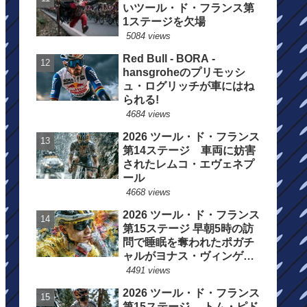
いツール・ド・フランス第
1ステージを欠場
5084 views
Red Bull - BORA -
hansgroheのプリモッシ
ュ・ログリッチが車にはね
られる!
4684 views
2026 ツール・ド・フランス
第14ステージ 車両に妨害
されたレムコ・エヴェネプ
ール
4668 views
2026 ツール・ド・フランス
第15ステージ 早朝5時の訪
問で睡眠を奪われたポガチ
ャルがヨナス・ヴィンゲゴ
ーの離脱を惜しむ
4491 views
2026 ツール・ド・フランス
第15ステージ トム・ピド