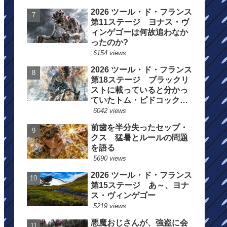
2026 ツール・ド・フランス
第11ステージ ヨナス・ヴ
ィンゲゴーは何故追わなか
ったのか?
6154 views
2026 ツール・ド・フランス
第18ステージ ブラックリ
ストに載っていると分かっ
ていたトム・ピドコックは
総合順位死守に
6042 views
前歯を半分失ったセップ・
クス 猛暑とルールの問題
を語る
5690 views
2026 ツール・ド・フランス
第15ステージ あ～、ヨナ
ス・ヴィンゲゴー
5219 views
悪魔おじさんが、強盗に会