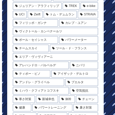
ジュリアン・アラフィリップ
TREK
e-bike
UCI
Zwift
トム・デュムラン
STRAVA
フィリッポ・ガンナ
カレブ・ユアン
ヴィクトール・カンペナールツ
ポール・セイシャス
パワーメーター
チームスカイ
ツール・ド・フランス
エリア・ヴィヴィアーニ
アレハンドロ・バルベルデ
ニバリ
ティボー・ピノ
アイザック・デルトロ
アンドレ・グライペル
ブエルタ
ミハウ・クフィアトコフスキ
空気抵抗
寒さ対策
新城幸也
体幹
チェーン
健康
パワートレーニング
暑さ対策