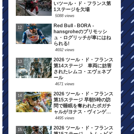
いツール・ド・フランス第
1ステージを欠場
5088 views
Red Bull - BORA -
hansgroheのプリモッシ
ュ・ログリッチが車にはね
られる!
4692 views
2026 ツール・ド・フランス
第14ステージ 車両に妨害
されたレムコ・エヴェネプ
ール
4671 views
2026 ツール・ド・フランス
第15ステージ 早朝5時の訪
問で睡眠を奪われたポガチ
ャルがヨナス・ヴィンゲゴ
ーの離脱を惜しむ
4495 views
2026 ツール・ド・フランス
第15ステージ トム・ピド