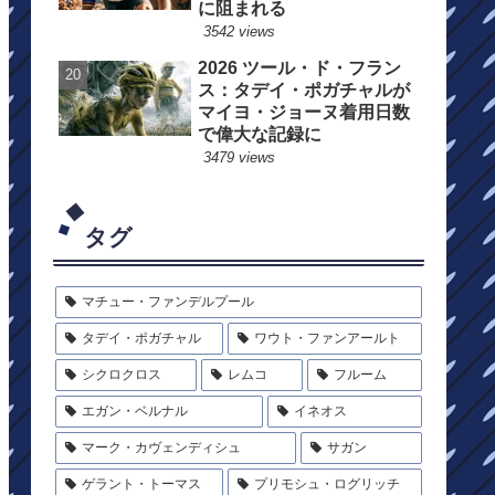
に阻まれる
3542 views
2026 ツール・ド・フラン
ス：タデイ・ポガチャルが
マイヨ・ジョーヌ着用日数
で偉大な記録に
3479 views
タグ
マチュー・ファンデルプール
タデイ・ポガチャル
ワウト・ファンアールト
シクロクロス
レムコ
フルーム
エガン・ベルナル
イネオス
マーク・カヴェンディシュ
サガン
ゲラント・トーマス
プリモシュ・ログリッチ