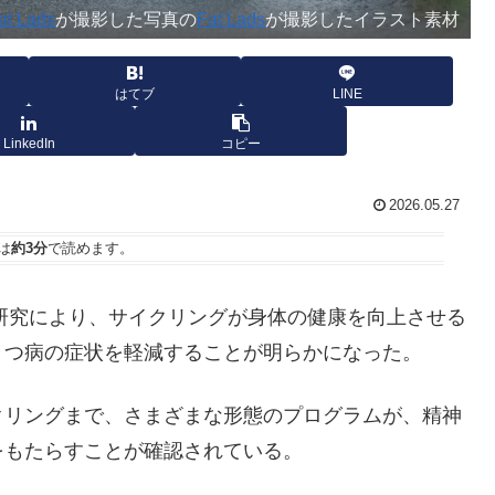
at Lads
が撮影した写真の
Fat Lads
が撮影したイラスト素材
はてブ
LINE
LinkedIn
コピー
2026.05.27
は
約3分
で読めます。
な研究により、サイクリングが身体の健康を向上させる
うつ病の症状を軽減することが明らかになった。
クリングまで、さまざまな形態のプログラムが、精神
をもたらすことが確認されている。