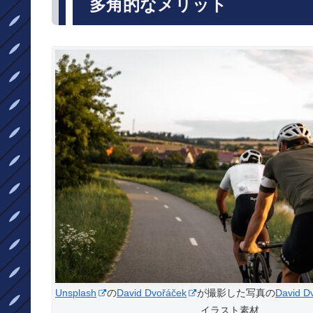
多角的なメリット
Unsplash
の
David Dvořáček
が撮影した写真の
David D
イラスト素材