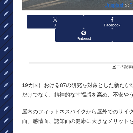
Unsplash
の
F
X
Facebook
Pinterest
この記事
19カ国における87の研究を対象とした新た
だけでなく、精神的な幸福感を高め、不安や
屋内のフィットネスバイクから屋外でのサイ
面、感情面、認知面の健康に大きなメリット