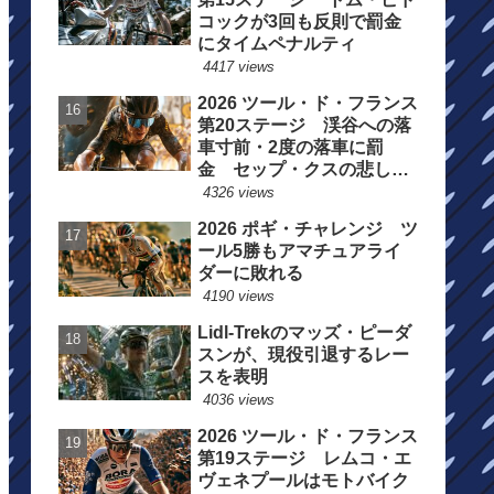
コックが3回も反則で罰金
にタイムペナルティ
4417 views
2026 ツール・ド・フランス
第20ステージ 渓谷への落
車寸前・2度の落車に罰
金 セップ・クスの悲しい
一日
4326 views
2026 ポギ・チャレンジ ツ
ール5勝もアマチュアライ
ダーに敗れる
4190 views
Lidl-Trekのマッズ・ピーダ
スンが、現役引退するレー
スを表明
4036 views
2026 ツール・ド・フランス
第19ステージ レムコ・エ
ヴェネプールはモトバイク