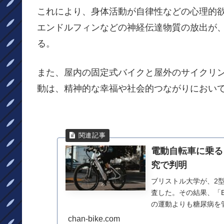
これにより、身体活動が自律性などの心理的
エンドルフィンなどの神経伝達物質の放出が
る。
また、屋内の固定式バイクと屋外のサイクリ
動は、精神的な幸福や社会的つながりにおい
電動自転車に乗る
究で判明
ブリストル大学が、2
査した。その結果、「
の運動よりも糖尿病を
は運転する楽しさに...
chan-bike.com