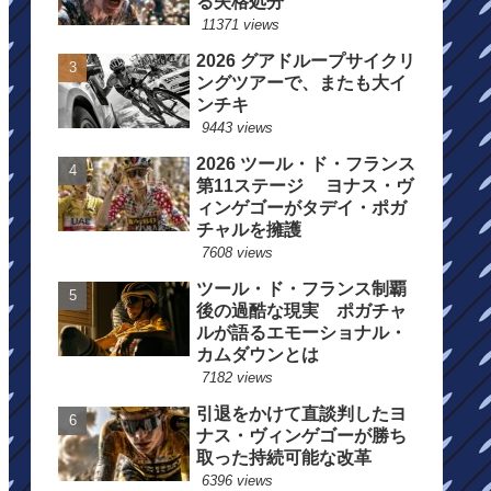
る失格処分
11371 views
2026 グアドループサイクリ
ングツアーで、またも大イ
ンチキ
9443 views
2026 ツール・ド・フランス
第11ステージ ヨナス・ヴ
ィンゲゴーがタデイ・ポガ
チャルを擁護
7608 views
ツール・ド・フランス制覇
後の過酷な現実 ポガチャ
ルが語るエモーショナル・
カムダウンとは
7182 views
引退をかけて直談判したヨ
ナス・ヴィンゲゴーが勝ち
取った持続可能な改革
6396 views