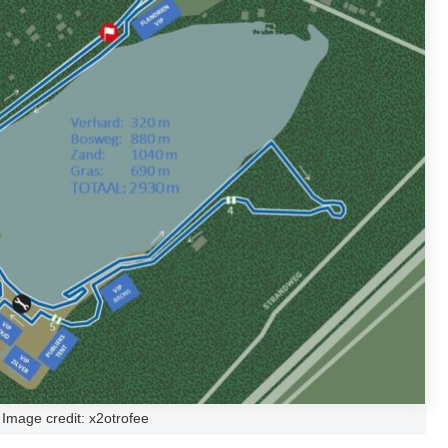
mage credit: x2otrofee