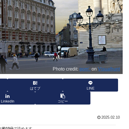
Photo credit:
pom'.
on
Visualhunt
はてブ
LINE
LinkedIn
コピー
2025.02.10
は
約10分
で読めます。