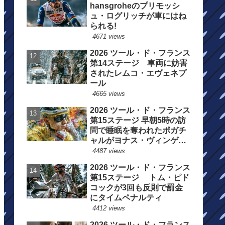
hansgroheのプリモッシ
ュ・ログリッチが車にはね
られる!
4671 views
2026 ツール・ド・フランス
第14ステージ 車両に妨害
されたレムコ・エヴェネプ
ール
4665 views
2026 ツール・ド・フランス
第15ステージ 早朝5時の訪
問で睡眠を奪われたポガチ
ャルがヨナス・ヴィンゲゴ
ーの離脱を惜しむ
4487 views
2026 ツール・ド・フランス
第15ステージ トム・ピド
コックが3回も反則で罰金
にタイムペナルティ
4412 views
2026 ツール・ド・フランス