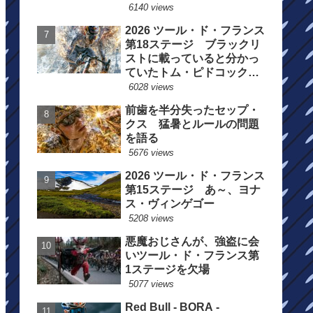
6140 views
2026 ツール・ド・フランス
第18ステージ ブラックリ
ストに載っていると分かっ
ていたトム・ピドコックは
総合順位死守に
6028 views
前歯を半分失ったセップ・
クス 猛暑とルールの問題
を語る
5676 views
2026 ツール・ド・フランス
第15ステージ あ～、ヨナ
ス・ヴィンゲゴー
5208 views
悪魔おじさんが、強盗に会
いツール・ド・フランス第
1ステージを欠場
5077 views
Red Bull - BORA -