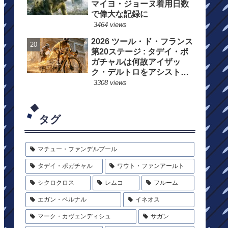
マイヨ・ジョーヌ着用日数
で偉大な記録に
3464 views
2026 ツール・ド・フランス
第20ステージ : タデイ・ポ
ガチャルは何故アイザッ
ク・デルトロをアシストし
たのか?
3308 views
タグ
マチュー・ファンデルプール
タデイ・ポガチャル
ワウト・ファンアールト
シクロクロス
レムコ
フルーム
エガン・ベルナル
イネオス
マーク・カヴェンディシュ
サガン