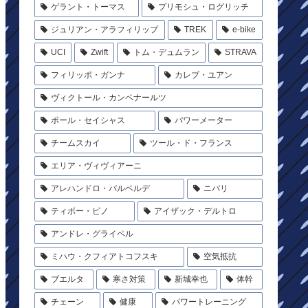
ゲラント・トーマス
プリモシュ・ログリッチ
ジュリアン・アラフィリップ
TREK
e-bike
UCI
Zwift
トム・デュムラン
STRAVA
フィリッポ・ガンナ
カレブ・ユアン
ヴィクトール・カンペナールツ
ポール・セイシャス
パワーメーター
チームスカイ
ツール・ド・フランス
エリア・ヴィヴィアーニ
アレハンドロ・バルベルデ
ニバリ
ティボー・ピノ
アイザック・デルトロ
アンドレ・グライペル
ミハウ・クフィアトコフスキ
空気抵抗
ブエルタ
寒さ対策
新城幸也
体幹
チェーン
健康
パワートレーニング