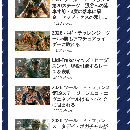
第20ステージ 渓谷への落
車寸前・2度の落車に罰
金 セップ・クスの悲しい
一日
4313 views
2026 ポギ・チャレンジ ツ
ール5勝もアマチュアライ
ダーに敗れる
4132 views
Lidl-Trekのマッズ・ピーダ
スンが、現役引退するレー
スを表明
4029 views
2026 ツール・ド・フランス
第19ステージ レムコ・エ
ヴェネプールはモトバイク
に阻まれる
3536 views
2026 ツール・ド・フラン
ス：タデイ・ポガチャルが