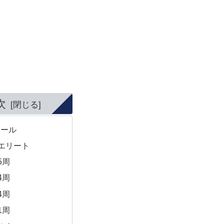
次
リール
エリート
5周
4周
4周
1周