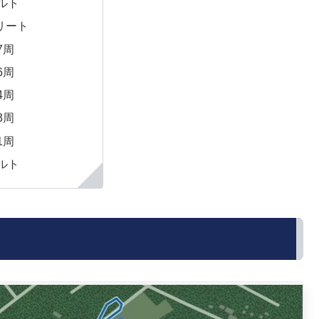
ルト
リート
7周
6周
4周
3周
1周
ルト